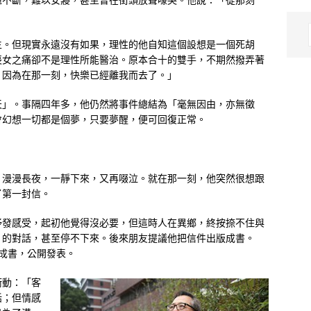
生。但現實永遠沒有如果，理性的他自知這個設想是一個死胡
喪女之痛卻不是理性所能醫治。原本合十的雙手，不期然撥弄著
，因為在那一刻，快樂已經離我而去了。」
天」。事隔四年多，他仍然將事件總結為「毫無因由，亦無徵
會幻想一切都是個夢，只要夢醒，便可回復正常。
。漫漫長夜，一靜下來，又再啜泣。就在那一刻，他突然很想跟
了第一封信。
抒發感受，起初他覺得沒必要，但這時人在異鄉，終按捺不住與
」的對話，甚至停不下來。後來朋友提議他把信件出版成書。
集成書，公開發表。
衝動：「客
話；但情感