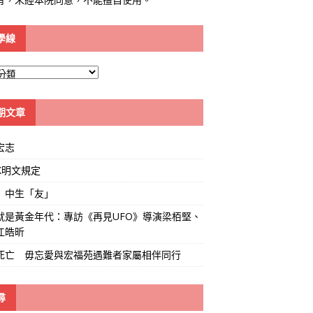
學線
期文章
宏志
K明文規定
」中生「友」
就是黃金年代：專訪《再見UFO》導演梁栢堅、
江皓昕
死亡 毋忘愛與宏福苑遇難者家屬相伴同行
尋