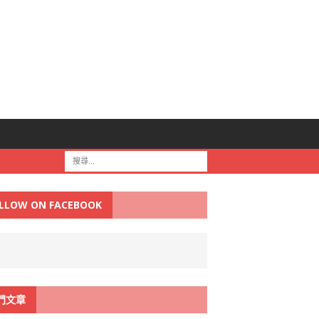
LLOW ON FACEBOOK
門文章