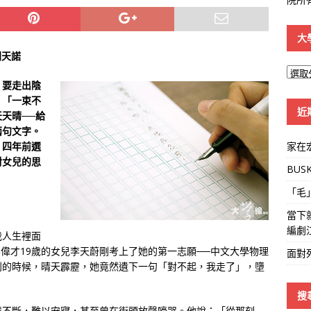
大
利天諾
大
。要走出陰
學
。「一束不
線
近
天晴──給
兩句文字。
家在
，四年前選
對女兒的思
BUS
「毛
當下
編劇
我人生裡面
李偉才19歲的女兒李天蔚剛考上了她的第一志願──中文大學物理
面對
利的時候，晴天霹靂，她竟然遺下一句「對不起，我走了」，墮
搜
憶不斷，難以安寢，甚至曾在街頭放聲嚎哭。他說：「從那刻