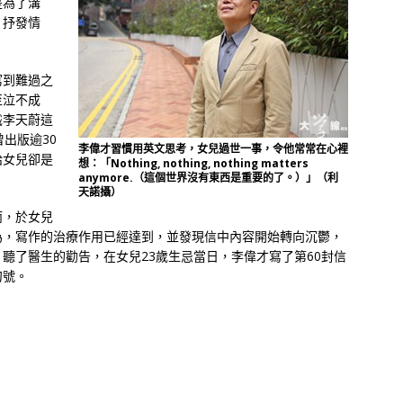
是為了溝
，抒發情
寫到難過之
至泣不成
識李天蔚這
出版逾30
李偉才習慣用英文思考，女兒過世一事，令他常常在心裡
給女兒卻是
想：「Nothing, nothing, nothing matters
anymore.（這個世界沒有東西是重要的了。）」（利
天諾攝）
而，於女兒
為，寫作的治療作用已經達到，並發現信中內容開始轉向沉鬱，
聽了醫生的勸告，在女兒23歲生忌當日，李偉才寫了第60封信
句號。