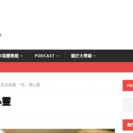
多媒體專題
PODCAST
關於大學線
寫走陰霾 「字」療心靈
FO
心靈
熱