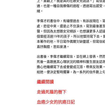
上、直觀上，我是真的在跟女兒說話。」寫信
通，也是一種自我療傷的過程，透過寫出感受
緒。
李偉才的書信中，有緬懷過去、有訴說現在、
處，悲從中來，還是止不住淚水，寫到最後甚
聲。但因為太想跟女兒傾訴，也想讓更多人認
個曾經活過19年的孩子，所以他堅持寫下去。曾
本著作的他，平日寫作偶爾欠缺靈感，但寫信
直抒胸臆，思如泉湧。
出書後，李偉才繼續寫信，並在網上發表。然
死後一直跟進其心理狀況的精神科醫生朋友認
擔心他繼續寫下去或會變成沉溺，帶來反效果。
給她，便決定暫時擱筆，為一系列的信件劃上
繼續閱讀
走過死蔭的樹下
血癌少女的抗癌日記