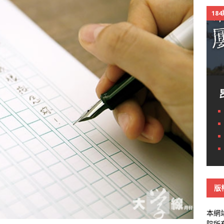
18
版
本網
院所