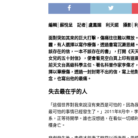
編輯│蘇悅呈 記者│盧鳳媚 利天諾 攝影│
面對突如其來的巨大打擊，傷痛往往難以釋放
霾，有人選擇以寫作療傷，透過書寫沉澱思緒
該存在的信，一本不該存在的書」，打開《天天
女兒的五十封信》，便會看見空白頁上印有這
前天文台高級科學主任、著名科普作家李偉才
擇以筆療傷，透過一封封寄不出的信，寫上他
念，也寫出他的最痛。
失去最在乎的人
「這個世界對我來說沒有東西是可怕的，因為
最可怕的事情已經發生了。」2011年8月中，
系，正等待開學。誰也沒想過，在看似一切順
樓身亡。
悲劇發生後，李偉才與妻子時常以淚洗面，思