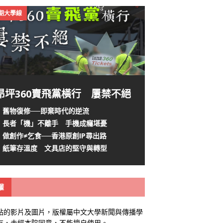
4期大學線
昂坪360賣飛黨橫行 屢禁不絕
舊物復修──即棄時代的逆流
長者「機」不離手 手機成癮堪憂
做創作≠乞食──香港原創IP尋出路
紙筆存溫度 文具店的堅守與轉型
權
站的影片及圖片，版權屬中文大學新聞與傳播學
有，未經本院同意，不能擅自使用。