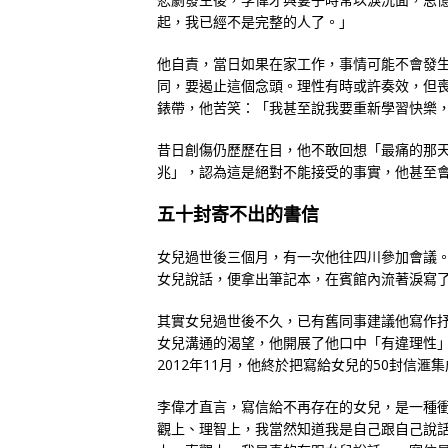
起，我已經不是完整的人了。」
他自責，當日如果在家工作，事情可能不會發
同，要遏止這個念頭。理性有時或許奏效，但
錶帶，他苦笑：「我甚至說我要重新學習快樂
昔日創傷仍歷歷在目，他不敢回想「最痛的那
兆」，認為這是絕對不能接受的事實，他甚至
五十封寄不出的書信
女兒過世後三個月，有一次他往四川參加會議
女兒說話，便拿出筆記本，在賓館內流著淚寫
其實女兒過世後不久，已有舊同事建議他寫作
女兒溝通的渴望，他開展了他口中「有違理性
2012年11月，他終於把寫給女兒的50封信滙
李偉才直言，寫信給不再存在的女兒，是一種
觀上、理智上，我當然知道我是自己跟自己說