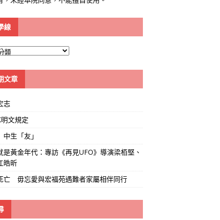
學線
期文章
宏志
K明文規定
」中生「友」
就是黃金年代：專訪《再見UFO》導演梁栢堅、
江皓昕
死亡 毋忘愛與宏福苑遇難者家屬相伴同行
尋