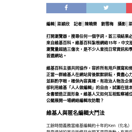
編輯│梁穎欣 記者│陳曉樂 劉雪梅 攝影│
打開瀏覽器，搜尋任何一個字詞，首三項結果
來自維基百科。維基百科紮根網絡15年，中文
瀏覽量超過三億次，是不少人查找日常資訊和
首選網站。
維基百科主張共同協作，容許所有用戶撰寫和
正當一群維基人在網站背後默默耕耘，費盡心
並斟酌字眼，確保內容真確，有政治人物及企
卻利用維基「人人做編輯」的自由，試圖在這
全書塑造正面形象。維基人又如何互相監察補
公關展開一場網絡編輯攻防戰？
維基人與匿名編輯大鬥法
工餘時間義務當維基編輯約十年的Ken（化名
裁韋達誠的英文版條目出現不尋常改動，有用