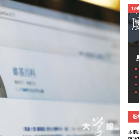
18
版
本網
院所