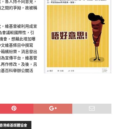
異，各人持不同意見，
輯之間的爭拗，故被稱
眈，維基曾被利用成宣
為會議較國際性，引
動的機會，想藉此增加曝
中文維基條目中撰寫
一箱繽紛樂。消息發出
用為宣傳平台，維基管
人再作修改。及後，呂
維基百科舉辦公關活
香港維基媒體協會