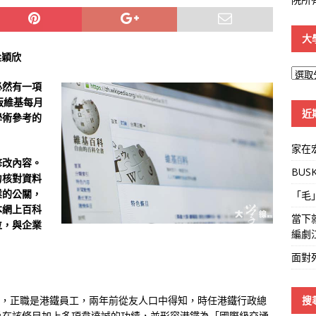
大
梁穎欣
大
必然有一項
學
版維基每月
線
近
學術參考的
家在
修改內容。
BUS
力核對資料
業的公關，
「毛
本網上百科
當下
位，與企業
編劇
面對
搜
），正職是港鐵員工，兩年前從友人口中得知，時任港鐵行政總
戶在該條目加上多項韋達誠的功績，並形容港鐵為「國際級交通