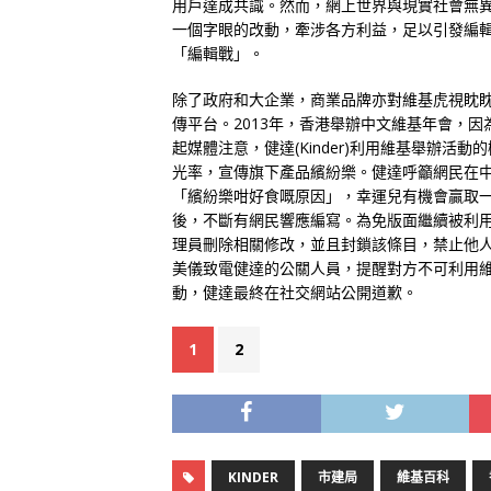
用戶達成共識。然而，網上世界與現實社會無
一個字眼的改動，牽涉各方利益，足以引發編
「編輯戰」。
除了政府和大企業，商業品牌亦對維基虎視眈
傳平台。2013年，香港舉辦中文維基年會，因
起媒體注意，健達(Kinder)利用維基舉辦活
光率，宣傳旗下產品繽紛樂。健達呼籲網民在
「繽紛樂咁好食嘅原因」，幸運兒有機會贏取
後，不斷有網民響應編寫。為免版面繼續被利
理員刪除相關修改，並且封鎖該條目，禁止他
美儀致電健達的公關人員，提醒對方不可利用
動，健達最終在社交網站公開道歉。
1
2
KINDER
市建局
維基百科