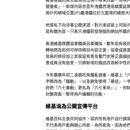
營運者」，新增內容亦意外洩露西港島線要延期
用戶的網域位置(IP)屬港鐵位於九龍灣的總部
他曾私下向涉事公關求證，對方承認是上司指
寫有關內容，只表示港鐵若發現個別網站所載
香港維基媒體協會職員呂美儀指，數年前有政
轉地問及如何可保持條目內容正面，協會成員
官員的條目加上其家庭背景及奮鬥史等正面描
會成員沒有追查，只將新增的描述改為較中性
今年農曆年初二凌晨旺角騷亂過後，維基上「
字眼改為「騷動」，以及避免使用「暴徒」一
府把『六七暴動』更名為『六七革命』」，但
封鎖頁面，暫停用戶編輯的功能。
維基淪為公關宣傳平台
維基百科主張共同協作，容許所有用戶自行撰
不代表用戶能夠隨心所欲、為所欲為，因為他