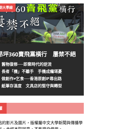
4期大學線
昂坪360賣飛黨橫行 屢禁不絕
舊物復修──即棄時代的逆流
長者「機」不離手 手機成癮堪憂
做創作≠乞食──香港原創IP尋出路
紙筆存溫度 文具店的堅守與轉型
權
站的影片及圖片，版權屬中文大學新聞與傳播學
有，未經本院同意，不能擅自使用。