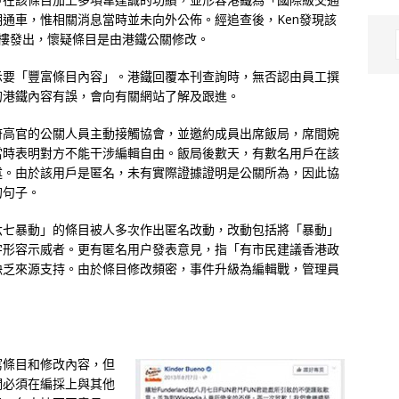
通車，惟相關消息當時並未向外公佈。經追查後，Ken發現該
大樓發出，懷疑條目是由港鐵公關修改。
示要「豐富條目內容」。港鐵回覆本刊查詢時，無否認由員工撰
的港鐵內容有誤，會向有關網站了解及跟進。
府高官的公關人員主動接觸協會，並邀約成員出席飯局，席間婉
當時表明對方不能干涉編輯自由。飯局後數天，有數名用戶在該
述。由於該用戶是匿名，未有實際證據證明是公關所為，因此協
的句子。
六七暴動」的條目被人多次作出匿名改動，改動包括將「暴動」
字形容示威者。更有匿名用户發表意見，指「有市民建議香港政
缺乏來源支持。由於條目修改頻密，事件升級為編輯戰，管理員
寫條目和修改內容，但
們必須在編採上與其他