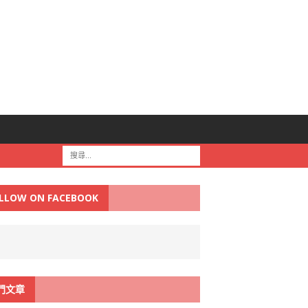
LLOW ON FACEBOOK
門文章