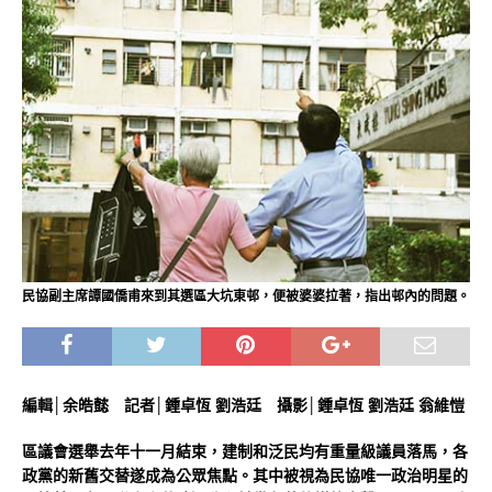
民協副主席譚國僑甫來到其選區大坑東邨，便被婆婆拉著，指出邨內的問題。
編輯│余皓懿 記者│鍾卓恆 劉浩廷 攝影│鍾卓恆 劉浩廷 翁維愷
區議會選舉去年十一月結束，建制和泛民均有重量級議員落馬，各
政黨的新舊交替遂成為公眾焦點。其中被視為民協唯一政治明星的