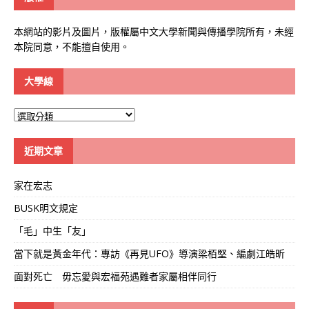
本網站的影片及圖片，版權屬中文大學新聞與傳播學院所有，未經
本院同意，不能擅自使用。
大學線
大
學
線
近期文章
家在宏志
BUSK明文規定
「毛」中生「友」
當下就是黃金年代：專訪《再見UFO》導演梁栢堅、編劇江皓昕
面對死亡 毋忘愛與宏福苑遇難者家屬相伴同行