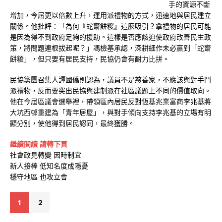
手的資源不斷
增加，今屆更以倍數上升，運用派禮物的方式，迅速地與居民建立
關係。他批評：「為何『蛇齋餅糉』這麼吸引？拿禮物的居民可能
是因為得不到政府足夠的援助。這樣是否應該迫使政府改善民生政
策，將問題連根拔起呢？」馮檢基承認，深耕細作未必贏到「蛇齋
餅糉」，但只要有居民支持，民協仍會有耐力比拼。
民協黨團召集人譚國僑則認為，議員不是慈善家，不應該與對手鬥
派禮物，反而要突出民協與建制派在社區議題上不同的價值取向。
他在今屆區議會選舉裡，帶領區內居民反對恆基兆業富商李兆基將
大坑西邨重建為「青年居屋」，與對手傾向支持李兆基的立場有明
顯分別，使他得到居民認同，最終獲勝。
繼續閱讀 請轉下頁
社會政見轉變 因時制宜
新人接棒 低知名度成隱憂
穩守地區 也攻立會
1
2