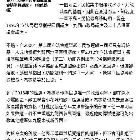
響力，以達至控制該區區議
一個地區，民協集中服務深水埗、九龍
會過半數議席。（余皓懿
攝）
城區的基層，因此在全港而言，知名度
一直不高。民協最高峰時期，曾在
1995年立法局選舉獲得四個議席、九個市政局議席及二十八個區
議會議席。
不過，自2000年第二屆立法會選舉起，民協連續三屆都只有馮檢
基一人成功當選九龍西地區直選議席。至2012年立法會選舉，馮
檢基轉戰新增的區議會（第二）功能界別議席（俗稱超級區議
員），試圖讓路予民協副主席譚國僑出選九龍西地區直選，但譚卻
落敗。馮檢基指出，坊間戲稱他們是「一人黨」，覺得「民協等於
馮檢基、馮檢基等於民協」。
到了2015年的區選，馮檢基作為民協唯一的政治明星，卻在深水
埗麗閣區不敵工聯會小花陳穎欣。區選落敗，馮檢基也失去競逐超
級區議會的資格，打亂民協在今年立法會選舉的部署。他一早明言
如果敗選，就不會重返九龍西參與直選，最近他向傳媒透露可能出
戰其他選區如九龍東或新界西。
對於今次的落敗，他表示尊重並接受選民的選擇，但不會因此退下