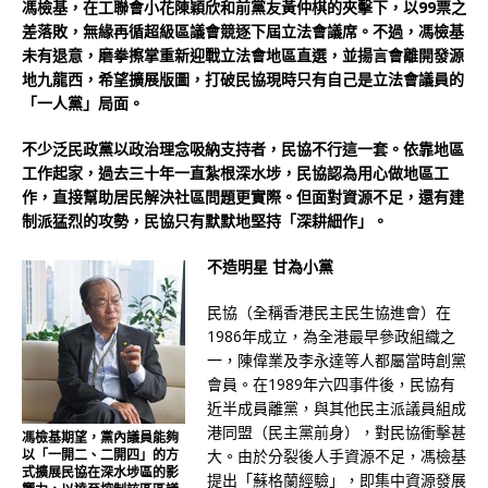
馮檢基，在工聯會小花陳穎欣和前黨友黃仲棋的夾擊下，以99票之
差落敗，無緣再循超級區議會競逐下屆立法會議席。不過，馮檢基
未有退意，磨拳擦掌重新迎戰立法會地區直選，並揚言會離開發源
地九龍西，希望擴展版圖，打破民協現時只有自己是立法會議員的
「一人黨」局面。
不少泛民政黨以政治理念吸納支持者，民協不行這一套。依靠地區
工作起家，過去三十年一直紮根深水埗，民協認為用心做地區工
作，直接幫助居民解決社區問題更實際。但面對資源不足，還有建
制派猛烈的攻勢，民協只有默默地堅持「深耕細作」。
不造明星 甘為小黨
民協（全稱香港民主民生協進會）在
1986年成立，為全港最早參政組織之
一，陳偉業及李永達等人都屬當時創黨
會員。在1989年六四事件後，民協有
近半成員離黨，與其他民主派議員組成
港同盟（民主黨前身），對民協衝擊甚
馮檢基期望，黨內議員能夠
以「一開二、二開四」的方
大。由於分裂後人手資源不足，馮檢基
式擴展民協在深水埗區的影
提出「蘇格蘭經驗」，即集中資源發展