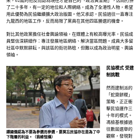
來，62歲的他反而認為現在才是自己的「政治黃金期」，因為打拼
了二十多年，有一定的地位和人際網絡，成為了全港性人物，希望
用此優勢為民協繼續擴大政治版圖。他又承認，民協過往一直專注
九龍西的地區工作，反而局限了黨員在其他四區勝選的機會。
對比其他政黨擔任社會輿論領袖，在媒體上有較高曝光率，民協成
員堅信深耕細作：專注發展地區網絡、解決當區問題。成員大多留
社區中默默耕耘，與該區的街坊熟稔，但難以成為政治明星、輿論
領袖。
民協模式 受建
制挑戰
然而建制派的
「蛇齋餅糉」
策略，正正衝
擊民協運作三
十年的模式。
馮檢基根據過
往數屆選舉的
譚國僑認為不要為參選而參選，要莫忘民協存在是為了中
觀察，發現對
下階層的利益。（翁維愷攝）