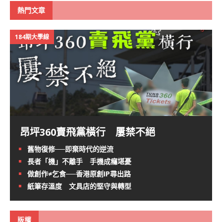
熱門文章
184期大學線
昂坪360賣飛黨橫行 屢禁不絕
舊物復修──即棄時代的逆流
長者「機」不離手 手機成癮堪憂
做創作≠乞食──香港原創IP尋出路
紙筆存溫度 文具店的堅守與轉型
版權