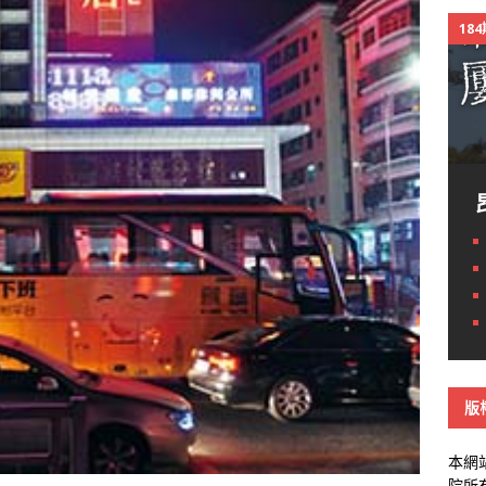
18
版
本網
院所