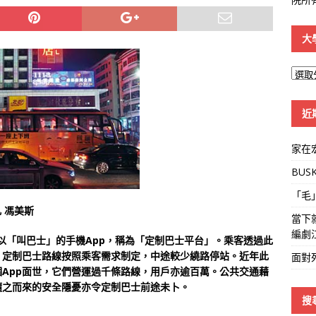
大
大
學
線
近
家在
BUS
「毛
 馮美斯
當下
編劇
可以「叫巴士」的手機App，稱為「定制巴士平台」。乘客透過此
。定制巴士路線按照乘客需求制定，中途較少繞路停站。近年此
面對
App面世，它們營運過千條路線，用戶亦逾百萬。公共交通藉
隨之而來的安全隱憂亦令定制巴士前途未卜。
搜