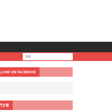
LLOW ON FACEBOOK
門文章