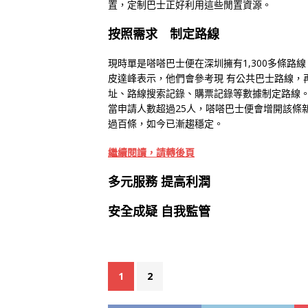
置，定制巴士正好利用這些閒置資源。
按照需求 制定路線
現時單是嗒嗒巴士便在深圳擁有1,300多條路
皮達峰表示，他們會參考現 有公共巴士路線，
址、路線搜索記錄、購票記錄等數據制定路線。
當申請人數超過25人，嗒嗒巴士便會增開該條
過百條，如今已漸趨穩定。
繼續閱讀，請轉後頁
多元服務 提高利潤
安全成疑 自我監管
1
2