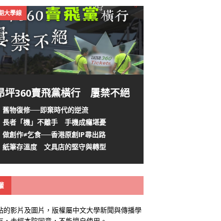
4期大學線
昂坪360賣飛黨橫行 屢禁不絕
舊物復修──即棄時代的逆流
長者「機」不離手 手機成癮堪憂
做創作≠乞食──香港原創IP尋出路
紙筆存溫度 文具店的堅守與轉型
權
站的影片及圖片，版權屬中文大學新聞與傳播學
有，未經本院同意，不能擅自使用。