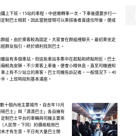
鐵上下班，15站的車程，中途需轉車一次，下車後還要步行一
與定制巴士相若。因此當她發現可以乘搭後者直達住所後，便成
信群組，由於乘客較為固定，大家會在群組裡聊天。最初乘坐定
來經群友指引，終於順利找到巴士。
線雖設有多個車站，但這些車站多集中在起點和終點附近，巴士
車廂較為安靜，不少乘客上車後，便會小睡休息，直至司機通知
車上有不少站立的乘客。巴士司機告訴記者，一般情況下，40
一半，上班時段則基本滿座。
捲數十個內地主要城市。自去年10月
嗒嗒巴士」與「滴滴巴士」各自擁有
。定制巴士平台的車輛與司機主要來
元（人民幣，下同）的價格租用巴
週末才有生意，平日有大量巴士閒