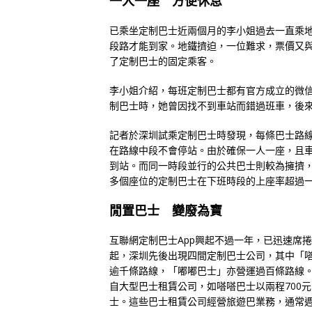
一人一座 方便休息
已乘坐定制巴士近兩個月的李小姐過去一直乘地
段路才能到家。地鐵擠迫，一位難求，票價又
了定制巴士的固定乘客。
李小姐介紹，每班定制巴士都有官方成立的微
制巴士時，她曾因找不到車站而錯過班車，後
記者於深圳試乘定制巴士時發現，每條巴士路
在路線中段不會停站。由於確保一人一座，且
到站。而同一時段並行的公共巴士則較為擁擠，
多個座位的定制巴士在下班時段的上座率超過
閒置巴士 變廢為寶
互聯網定制巴士App興起不過一年，已迅速席
起，深圳先後出現四間定制巴士公司，其中「
逾千條路線，「嘟嘟巴士」亦營運過百條路線
自大型巴士租賃公司，如嗒嗒巴士以兩程700
士。這些巴士租賃公司經營旅遊巴業務，通常