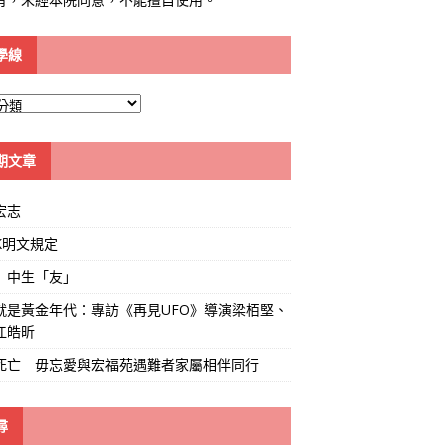
學線
期文章
宏志
K明文規定
」中生「友」
就是黃金年代：專訪《再見UFO》導演梁栢堅、
江皓昕
死亡 毋忘愛與宏福苑遇難者家屬相伴同行
尋