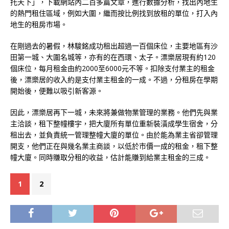
托天下」，下載網站內二百多篇文章，進行數據分析，找出內地生
的熱門租住區域，例如大圍，繼而按比例找到放租的單位，打入內
地生的租房市場。
在剛過去的暑假，林駿銘成功租出超過一百個床位，主要地區有沙
田第一城、大圍名城等，亦有的在西環、太子。漂樂居現有約120
個床位，每月租金由約2000至6000元不等。扣除支付業主的租金
後，漂樂居的收入約是支付業主租金的一成。不過，分租房在學期
開始後，便難以吸引新客源。
因此，漂樂居再下一城，未來將兼做物業管理的業務。他們先與業
主洽談，租下整幢樓宇，把大廈所有單位重新裝潢成學生宿舍，分
租出去，並負責統一管理整幢大廈的單位。由於能為業主省卻管理
開支，他們正在與幾名業主商談，以低於市價一成的租金，租下整
幢大廈。同時賺取分租的收益，估計能賺到給業主租金的三成。
1
2