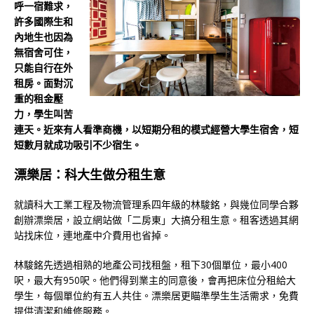
呼一宿難求，
許多國際生和
內地生也因為
無宿舍可住，
只能自行在外
租房。面對沉
重的租金壓
力，學生叫苦
連天。近來有人看準商機，以短期分租的模式經營大學生宿舍，短
短數月就成功吸引不少宿生。
漂樂居：科大生做分租生意
就讀科大工業工程及物流管理系四年級的林駿銘，與幾位同學合夥
創辦漂樂居，設立網站做「二房東」大搞分租生意。租客透過其網
站找床位，連地產中介費用也省掉。
林駿銘先透過相熟的地產公司找租盤，租下30個單位，最小400
呎，最大有950呎。他們得到業主的同意後，會再把床位分租給大
學生，每個單位約有五人共住。漂樂居更瞄準學生生活需求，免費
提供清潔和維修服務。