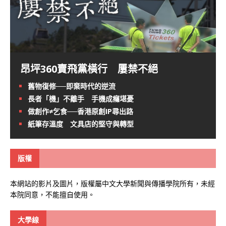
昂坪360賣飛黨橫行 屢禁不絕
舊物復修──即棄時代的逆流
長者「機」不離手 手機成癮堪憂
做創作≠乞食──香港原創IP尋出路
紙筆存溫度 文具店的堅守與轉型
版權
本網站的影片及圖片，版權屬中文大學新聞與傳播學院所有，未經
本院同意，不能擅自使用。
大學線