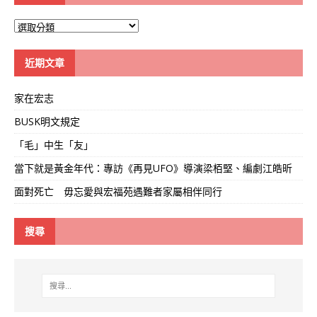
大
學
線
近期文章
家在宏志
BUSK明文規定
「毛」中生「友」
當下就是黃金年代：專訪《再見UFO》導演梁栢堅、編劇江皓昕
面對死亡 毋忘愛與宏福苑遇難者家屬相伴同行
搜尋