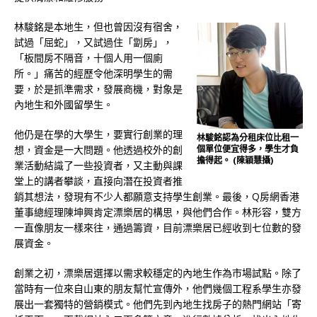
林駿銘是本地生，但也曾因沒有宿舍，
試過「屈蛇」，又試過住「劏房」，
「板間房不隔音，十個人用一個廁
所。」痛苦的經歷令他深明學生的需
要，於是抓準需求，發展商機，對象是
內地生和外國留學生。
他仍是在學的大學生，要實行創業的理
林駿銘認為分租床位比租一
想，資金是一大問題。他透過校外的創
個單位便宜得多，學生才負
擔得起。 (陳穎慧攝)
業活動結識了一些投資者，又主動與課
堂上的講者攀談，直接向潛在投資者推
銷其想法，發現有不少人都願意支持學生創業。最後，Q房網香港
董事總經理陳坤興肯定漂樂居的構思，與他們合作。林形容，雙方
一直像朋友一樣來往，通過籌資，目前漂樂居已經收到七位數的發
展資金。
創業之初，漂樂居選擇以需求較穩定的內地生作為市場試點。除了
當時有一位來自山東的朋友幫忙宣傳外，他們幾個工程系學生亦發
展出一套獨特的營銷模式。他們先到內地生找房子的熱門網站「寄