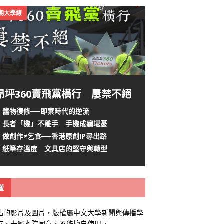
4期大學線
昂坪360賣飛黨橫行 屢禁不絕
舊物復修──即棄時代的逆流
長者「機」不離手 手機成癮堪憂
做創作≠乞食──香港原創IP尋出路
紙筆存溫度 文具店的堅守與轉型
權
站的影片及圖片，版權屬中文大學新聞與傳播學
有，未經本院同意，不能擅自使用。