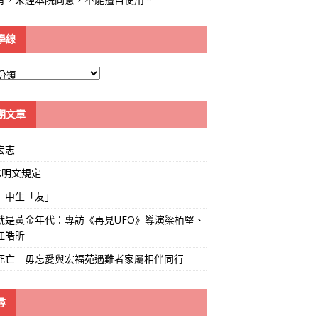
學線
期文章
宏志
K明文規定
」中生「友」
就是黃金年代：專訪《再見UFO》導演梁栢堅、
江皓昕
死亡 毋忘愛與宏福苑遇難者家屬相伴同行
尋