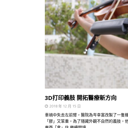
3D打印義肢 開拓醫療新方向
2018 年 12 月 15 日
車禍中失去左前臂，醫院為岑幸富改製了一隻
「膠」又笨重，為了隱藏外觀不自然的義肢，
東西「拿」住
繼續閱讀