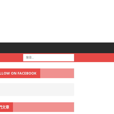
LLOW ON FACEBOOK
門文章