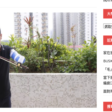
大
大
學
線
近
家在
BUS
「毛
當下
編劇
面對
搜