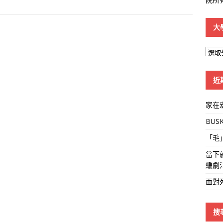
大
大
學
線
近
家在
BUS
「毛
當下
編劇
面對
搜