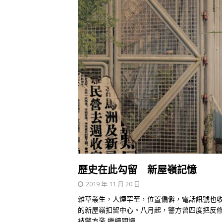
歷史在此勾留 新屋嶺記憶
2019 年 11 月 20 日
雜草叢生，人煙罕至，位置偏僻，電話訊號也
的新屋嶺扣留中心。八月起，警方曾四度把反
被警方濫
繼續閱讀