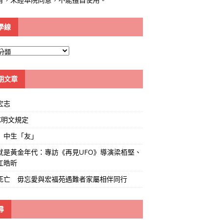
學線
期文章
宏志
K明文規定
」中生「友」
就是黃金年代：專訪《再見UFO》導演梁栢堅、
江皓昕
死亡 毋忘愛與宏福苑遇難者家屬相伴同行
尋