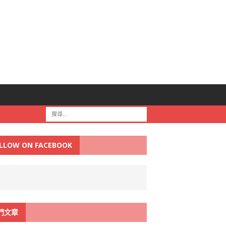
LLOW ON FACEBOOK
門文章