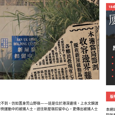
18
版
收不到，仿如置身荒山野嶺——這是位於港深邊境，上水文錦渡
修例運動中的被捕人士，送往新屋嶺扣留中心，更傳出被捕人士
本網
院所