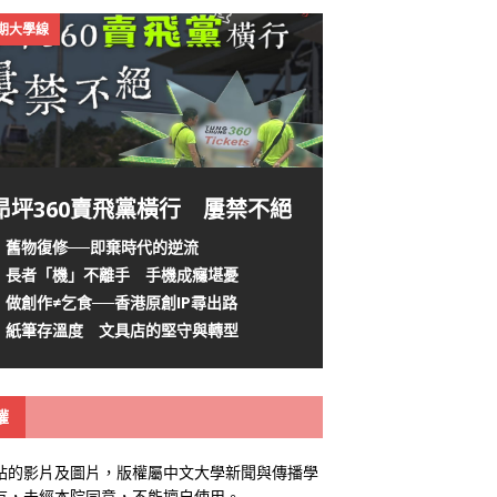
4期大學線
昂坪360賣飛黨橫行 屢禁不絕
舊物復修──即棄時代的逆流
長者「機」不離手 手機成癮堪憂
做創作≠乞食──香港原創IP尋出路
紙筆存溫度 文具店的堅守與轉型
權
站的影片及圖片，版權屬中文大學新聞與傳播學
有，未經本院同意，不能擅自使用。