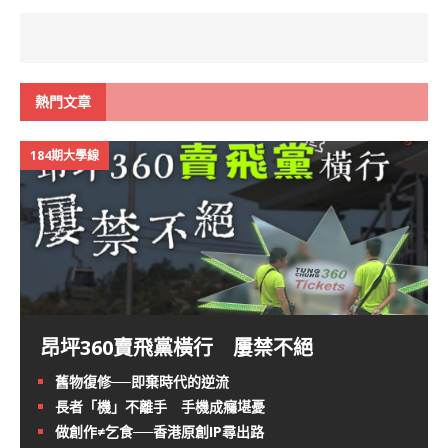
熱門文章
184期大學線
昂坪360賣飛黨橫行 屢禁不絕
舊物復修──即棄時代的逆流
長者「機」不離手 手機成癮堪憂
做創作≠乞食──香港原創IP尋出路