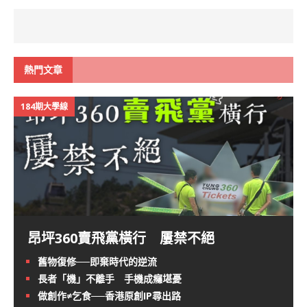
熱門文章
184期大學線
昂坪360賣飛黨橫行 屢禁不絕
舊物復修──即棄時代的逆流
長者「機」不離手 手機成癮堪憂
做創作≠乞食──香港原創IP尋出路