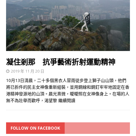
凝住剎那 抗爭藝術折射運動精神
2019 年 11 月 20 日
10月13日清晨，二十多個黑衣人冒雨徒步登上獅子山山頭，他們
將已拆件的民主女神像重新組裝，並用鋼線和鋼釘牢牢地固定在香
港精神發源地的山頂。晨光熹微，曖曖照在女神像身上。在場的人
無不為壯舉而歡呼，渴望黎
繼續閱讀
FOLLOW ON FACEBOOK