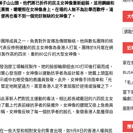
上獅子山山頭，他們將已拆件的民主女神像重新組裝，並用鋼線和
光熹微，曖曖照在女神像身上。在場的人無不為壯舉而歡呼，渴
，便再也看不到一個完好無缺的女神像了。
大
大
學
作團隊成員之一，負責對外宣傳及傳媒聯絡。他與數名團隊的核
線
個能代表反修例運動的民主女神像為香港人打氣。團隊於8月尾在網
近
以製作高約四米、重約80公斤的大型女神像。
家在
在發泡膠工場輪班製作。她的臉部輪廓經由3D打印後打磨而成，
BUS
的實心發泡膠。女神像以運動抗爭者為設計藍本，她戴上頭盔和
日示威中右眼受傷的救護員致敬。此外，女神像手持雨傘和「光
「毛
，堅定地眺望遠方，寓意香港人定不會屈服於逆境或強權之下。
當下
編劇
藉此革新人們對民主運動的看法。相比起長裙戴冠的六四民主女
除了戴上代表前線抗爭者的裝備外，女神像的腰間又掛上急救員
面對
者稱，女神像反映了每一個抗爭者的臉孔，象徵香港人能獲得自
搜
也在一些大型和相對安全的集會出現，如9月8日的香港人權與民