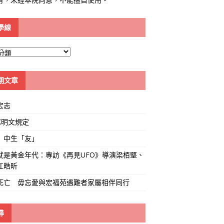
學線
期文章
宏志
K明文規定
」中生「友」
就是黃金年代：專訪《再見UFO》導演梁栢堅、
江皓昕
死亡 毋忘愛與宏福苑遇難者家屬相伴同行
尋