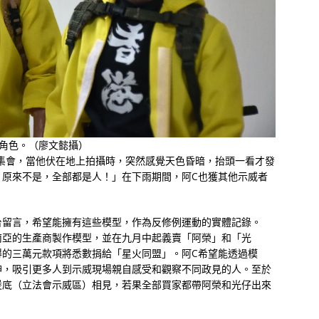
角色。（廖文懿攝）
與集會，當他伏在地上拍攝時，突然感覺天色昏暗，抬頭一看才發
，原來不是，全部都是人！」在下雨期間，阿C也獲其他示威者
台留言，希望能擁有這些模型，作為反修例運動的實體記錄。
南亞的生產商製作模型，並在九月中起義賣「阿榮」和「光
得的三萬元款項將悉數捐給「星火同盟」。阿C希望能透過模
神，吸引更多人到示威現場親自感受和觀察不同政見的人。至於
煲底（立法會示威區）相見，若果全部買家都帶阿榮和光仔出來