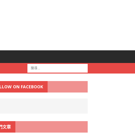
LLOW ON FACEBOOK
門文章