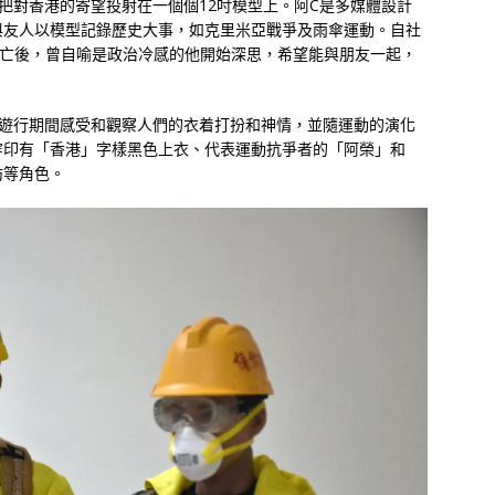
把對香港的寄望投射在一個個12吋模型上。阿C是多媒體設計
與友人以模型記錄歷史大事，如克里米亞戰爭及雨傘運動。自社
身亡後，曾自喻是政治冷感的他開始深思，希望能與朋友一起，
於遊行期間感受和觀察人們的衣着打扮和神情，並隨運動的演化
穿印有「香港」字樣黑色上衣、代表運動抗爭者的「阿榮」和
坊等角色。