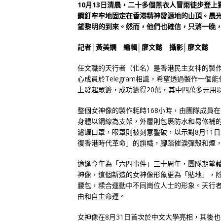
10月13日清晨，二十多個黑衣人冒雨徒步登
鋼釘牢牢地固定在香港精神發源地的山頂。晨
望黎明的到來。然而，他們也確信，只消一晚
記者│黃美嫻 編輯│廖文懿 攝影│廖文懿
任文職的天行者（化名）是香港民主女神的製
心成員於Telegram相識，希望透過製作一
上發起眾籌，成功籌得20萬，其中四萬多元用
整個女神像的製作耗時168小時，由團隊成員
身體以鋼線為支架，外層則包裹防水和易修補
濾罐口罩，眼罩則被刻意鑿破，以示對8月11
復香港時代革命」的旗幟，腳踏催淚彈殼和煙
適逢今年為「六四事件」三十周年，團隊期望
神像，這個新造的女神像形象更為「貼地」，
腰包，糅合運動中不同崗位人士的形象。天行
由和自主命運。
女神像在8月31日首次於中文大學亮相，其後