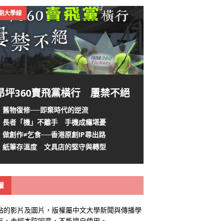
4期大學線
昂坪360賣飛黨橫行 屢禁不絕
舊物復修──即棄時代的逆流
長者「機」不離手 手機成癮堪憂
做創作≠乞食──香港原創IP尋出路
紙筆存溫度 文具店的堅守與轉型
權
站的影片及圖片，版權屬中文大學新聞與傳播學
有，未經本院同意，不能擅自使用。