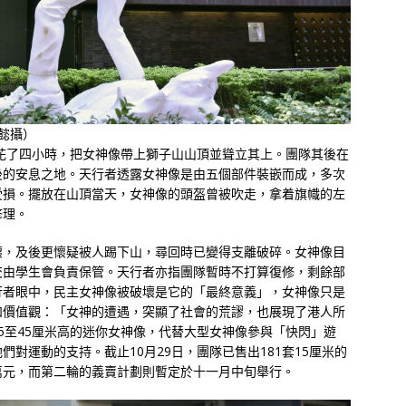
懿攝）
晨花了四小時，把女神像帶上獅子山山頂並聳立其上。團隊其後在
後的安息之地。天行者透露女神像是由五個部件裝嵌而成，多次
受損。擺放在山頂當天，女神像的頭盔曾被吹走，拿着旗幟的左
修理。
壞，及後更懷疑被人踢下山，尋回時已變得支離破碎。女神像目
交由學生會負責保管。天行者亦指團隊暫時不打算復修，剩餘部
行者眼中，民主女神像被破壞是它的「最終意義」，女神像只是
和價值觀：「女神的遭遇，突顯了社會的荒謬，也展現了港人所
5至45厘米高的迷你女神像，代替大型女神像參與「快閃」遊
對運動的支持。截止10月29日，團隊已售出181套15厘米的
萬元，而第二輪的義賣計劃則暫定於十一月中旬舉行。