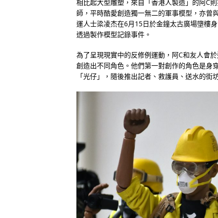
相比起大型雕塑，來自「香港人製造」的阿C則
師，平時酷愛創造獨一無二的軍事模型，亦曾
運人士梁凌杰在6月15日於金鐘太古廣場墮樓
透過製作模型記錄事件。
為了呈現現實中的反修例運動，阿C和友人會
創造出不同角色。他們第一對創作的角色是身
「光仔」，隨後推出記者、救護員、送水的街