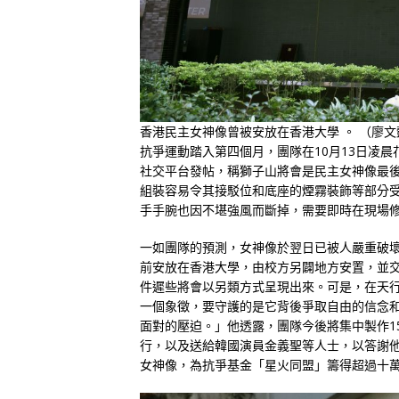
香港民主女神像曾被安放在香港大學 。 （廖文
抗爭運動踏入第四個月，團隊在10月13日凌
社交平台發帖，稱獅子山將會是民主女神像最
組裝容易令其接駁位和底座的煙霧裝飾等部分
手手腕也因不堪強風而斷掉，需要即時在現場
一如團隊的預測，女神像於翌日已被人嚴重破
前安放在香港大學，由校方另闢地方安置，並
件遲些將會以另類方式呈現出來。可是，在天
一個象徵，要守護的是它背後爭取自由的信念
面對的壓迫。」他透露，團隊今後將集中製作1
行，以及送給韓國演員金義聖等人士，以答謝他們
女神像，為抗爭基金「星火同盟」籌得超過十