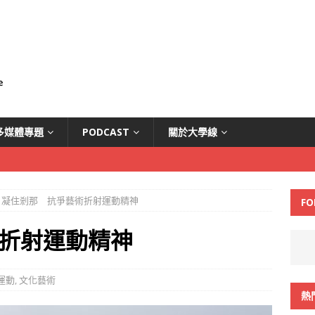
多媒體專題
PODCAST
關於大學線
凝住剎那 抗爭藝術折射運動精神
FO
折射運動精神
運動
,
文化藝術
熱