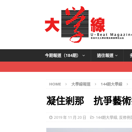
今期報道（184期）
過往報道
HOME
大學線報道
144期大學線
凝住剎那 抗爭藝術
2019 年 11 月 20 日
144期大學線
,
反修例