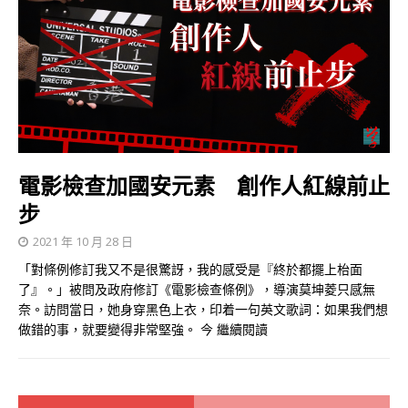
電影檢查加國安元素 創作人紅線前止
步
2021 年 10 月 28 日
「對條例修訂我又不是很驚訝，我的感受是『終於都擺上枱面
了』。」被問及政府修訂《電影檢查條例》，導演莫坤菱只感無
奈。訪問當日，她身穿黑色上衣，印着一句英文歌詞：如果我們想
做錯的事，就要變得非常堅強。 今
繼續閱讀