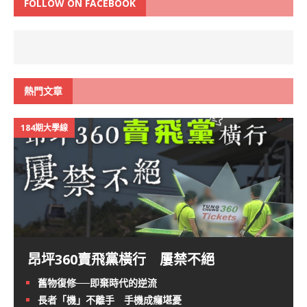
FOLLOW ON FACEBOOK
熱門文章
184期大學線
昂坪360賣飛黨橫行 屢禁不絕
舊物復修──即棄時代的逆流
長者「機」不離手 手機成癮堪憂