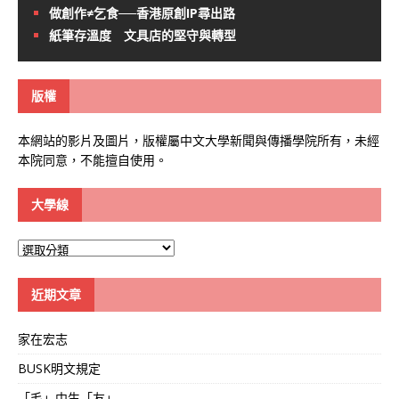
做創作≠乞食──香港原創IP尋出路
紙筆存溫度 文具店的堅守與轉型
版權
本網站的影片及圖片，版權屬中文大學新聞與傳播學院所有，未經
本院同意，不能擅自使用。
大學線
大
學
線
近期文章
家在宏志
BUSK明文規定
「毛」中生「友」