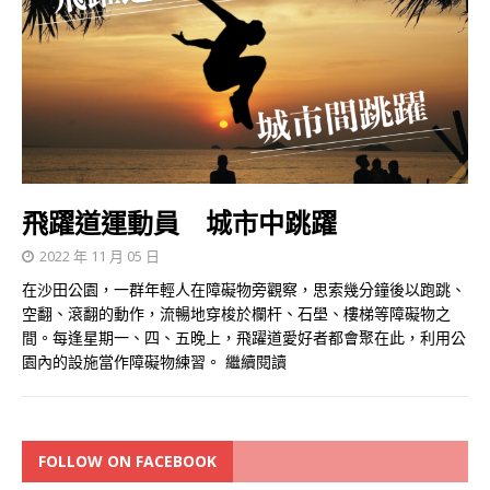
飛躍道運動員 城市中跳躍
2022 年 11 月 05 日
在沙田公園，一群年輕人在障礙物旁觀察，思索幾分鐘後以跑跳、
空翻、滾翻的動作，流暢地穿梭於欄杆、石壆、樓梯等障礙物之
間。每逢星期一、四、五晚上，飛躍道愛好者都會聚在此，利用公
園內的設施當作障礙物練習。
繼續閱讀
FOLLOW ON FACEBOOK