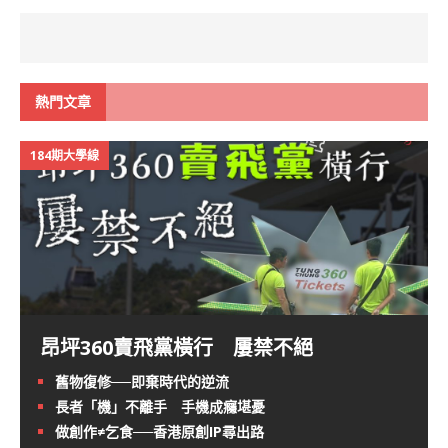
熱門文章
184期大學線
昂坪360賣飛黨橫行 屢禁不絕
舊物復修──即棄時代的逆流
長者「機」不離手 手機成癮堪憂
做創作≠乞食──香港原創IP尋出路