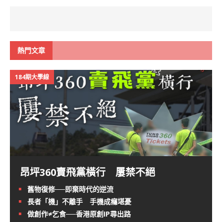
熱門文章
184期大學線
昂坪360賣飛黨橫行 屢禁不絕
舊物復修──即棄時代的逆流
長者「機」不離手 手機成癮堪憂
做創作≠乞食──香港原創IP尋出路