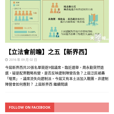
【立法會前瞻】之五【新界西】
2016 年 09 月 02 日
今屆新界西共20張名單競逐9個議席。臨近選舉，周永勤突然退
選，疑是配票戰略有變，是否反映建制陣營告急？上屆泛民被轟
「嘥票」，議席流失向建制派，今屆又有本土派加入戰團，非建制
陣營會如何應對？ 上屆新界西
繼續閱讀
FOLLOW ON FACEBOOK