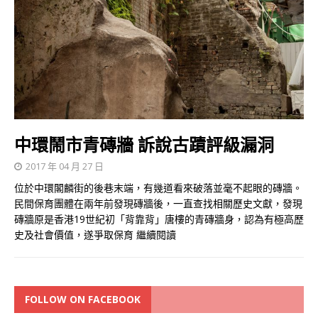
中環鬧市青磚牆 訴說古蹟評級漏洞
2017 年 04 月 27 日
位於中環閣麟街的後巷末端，有幾道看來破落並毫不起眼的磚牆。
民間保育團體在兩年前發現磚牆後，一直查找相關歷史文獻，發現
磚牆原是香港19世紀初「背靠背」唐樓的青磚牆身，認為有極高歷
史及社會價值，遂爭取保育
繼續閱讀
FOLLOW ON FACEBOOK