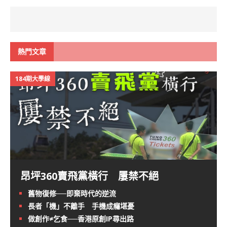
熱門文章
184期大學線
昂坪360賣飛黨橫行 屢禁不絕
舊物復修──即棄時代的逆流
長者「機」不離手 手機成癮堪憂
做創作≠乞食──香港原創IP尋出路