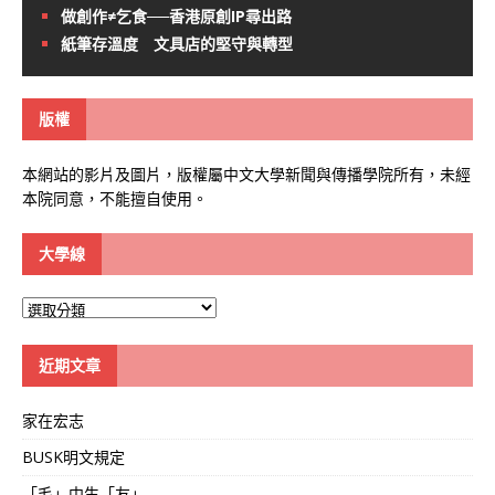
做創作≠乞食──香港原創IP尋出路
紙筆存溫度 文具店的堅守與轉型
版權
本網站的影片及圖片，版權屬中文大學新聞與傳播學院所有，未經
本院同意，不能擅自使用。
大學線
大
學
線
近期文章
家在宏志
BUSK明文規定
「毛」中生「友」