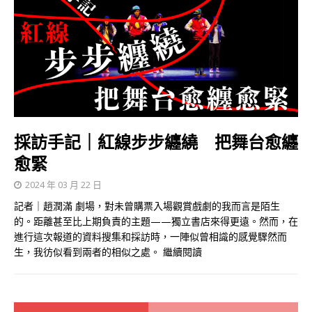
採訪手記｜紅線步步纏繞 把舞台愈纏
愈緊
2024 年 03 月 22 日
記者｜趙潤滿 劇場，對未曾購票入場觀賞戲劇的我而言是陌生
的。距離甚至比上期負責的主題——獨立書店來得更遠。然而，在
進行這次報道的資料搜集和採訪時，一陣似曾相識的感覺驟然而
生，我彷似看到兩者的相似之處。
繼續閱讀