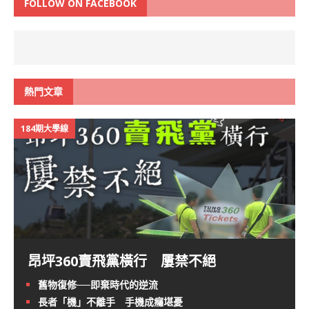
FOLLOW ON FACEBOOK
熱門文章
184期大學線
昂坪360賣飛黨橫行 屢禁不絕
舊物復修──即棄時代的逆流
長者「機」不離手 手機成癮堪憂