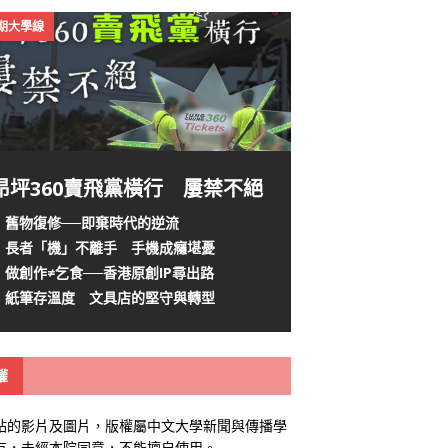
4期大學線
昂坪360賣飛黨橫行 屢禁不絕
舊物復修──即棄時代的逆流
長者「機」不離手 手機成癮堪憂
做創作≠乞食──香港原創IP尋出路
紙筆存溫度 文具店的堅守與轉型
權
站的影片及圖片，版權屬中文大學新聞與傳播學
有，未經本院同意，不能擅自使用。