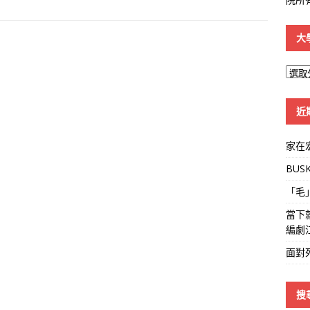
大
大
學
線
近
家在
BUS
「毛
當下
編劇
面對
搜