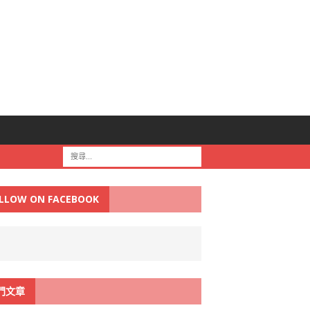
LLOW ON FACEBOOK
門文章