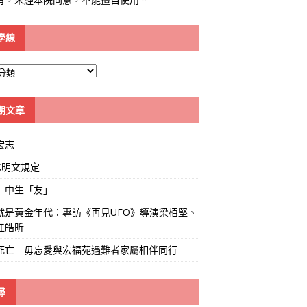
學線
期文章
宏志
K明文規定
」中生「友」
就是黃金年代：專訪《再見UFO》導演梁栢堅、
江皓昕
死亡 毋忘愛與宏福苑遇難者家屬相伴同行
尋