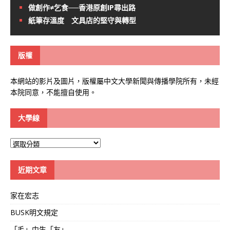
做創作≠乞食──香港原創IP尋出路
紙筆存溫度 文具店的堅守與轉型
版權
本網站的影片及圖片，版權屬中文大學新聞與傳播學院所有，未經
本院同意，不能擅自使用。
大學線
大
學
線
近期文章
家在宏志
BUSK明文規定
「毛」中生「友」