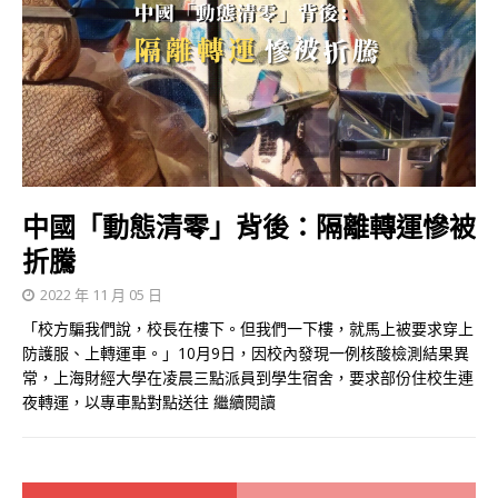
中國「動態清零」背後：隔離轉運慘被
折騰
2022 年 11 月 05 日
「校方騙我們說，校長在樓下。但我們一下樓，就馬上被要求穿上
防護服、上轉運車。」10月9日，因校內發現一例核酸檢測結果異
常，上海財經大學在凌晨三點派員到學生宿舍，要求部份住校生連
夜轉運，以專車點對點送往
繼續閱讀