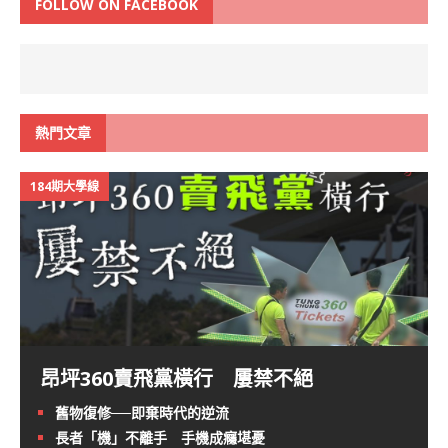
FOLLOW ON FACEBOOK
熱門文章
184期大學線
昂坪360賣飛黨橫行 屢禁不絕
舊物復修──即棄時代的逆流
長者「機」不離手 手機成癮堪憂