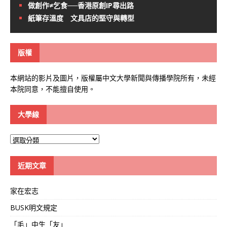
做創作≠乞食──香港原創IP尋出路
紙筆存溫度 文具店的堅守與轉型
版權
本網站的影片及圖片，版權屬中文大學新聞與傳播學院所有，未經
本院同意，不能擅自使用。
大學線
大
學
線
近期文章
家在宏志
BUSK明文規定
「毛」中生「友」