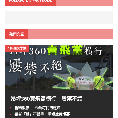
FOLLOW ON FACEBOOK
熱門文章
184期大學線
昂坪360賣飛黨橫行 屢禁不絕
舊物復修──即棄時代的逆流
長者「機」不離手 手機成癮堪憂