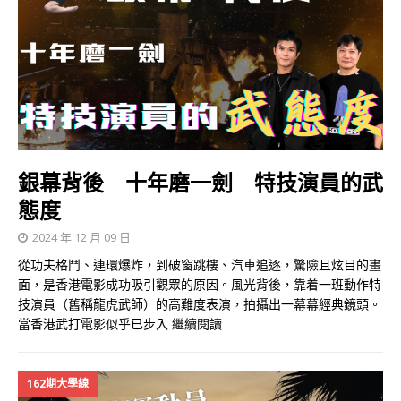
銀幕背後 十年磨一劍 特技演員的武
態度
2024 年 12 月 09 日
從功夫格鬥、連環爆炸，到破窗跳樓、汽車追逐，驚險且炫目的畫
面，是香港電影成功吸引觀眾的原因。風光背後，靠着一班動作特
技演員（舊稱龍虎武師）的高難度表演，拍攝出一幕幕經典鏡頭。
當香港武打電影似乎已步入
繼續閱讀
162期大學線