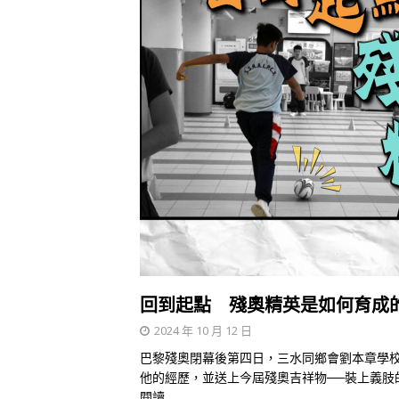
回到起點 殘奧精英是如何育成
2024 年 10 月 12 日
巴黎殘奧閉幕後第四日，三水同鄉會劉本章學
他的經歷，並送上今屆殘奧吉祥物──裝上義肢的布
閱讀