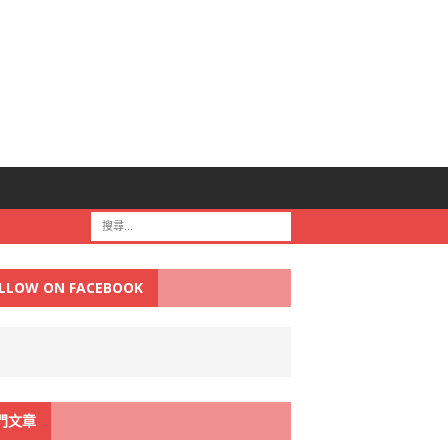
LLOW ON FACEBOOK
門文章