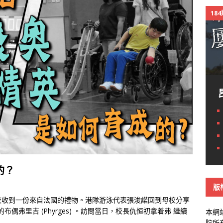
18
的？
版
校收到一份來自法國的禮物。港隊游泳代表張浚諾回到母校分享
偶弗里吉 (Phyrges) 。訪問當日，校長仇恒初拿着弗
繼續
本網
院所