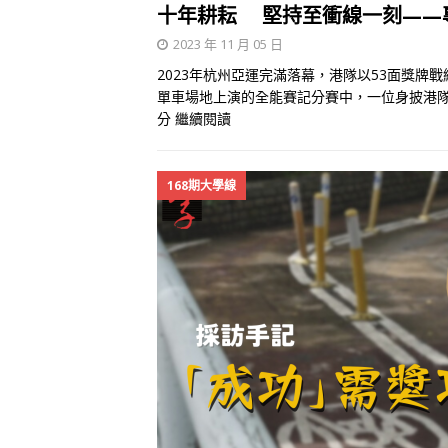
十年耕耘 堅持至衝線一刻——
2023 年 11 月 05 日
2023年杭州亞運完滿落幕，港隊以53面獎
單車場地上演的全能賽記分賽中，一位身披港
分
繼續閱讀
168期大學線