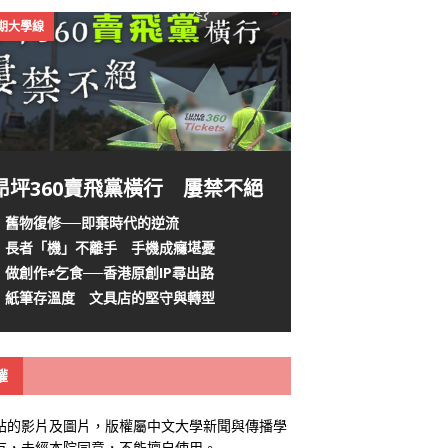
4期大學線
昂坪360賣飛黨橫行 屢禁不絕
舊物復修──即棄時代的逆流
長者「機」不離手 手機成癮堪憂
做創作≠乞食──香港原創IP尋出路
紙筆存溫度 文具店的堅守與轉型
權
站的影片及圖片，版權屬中文大學新聞與傳播學
有，未經本院同意，不能擅自使用。