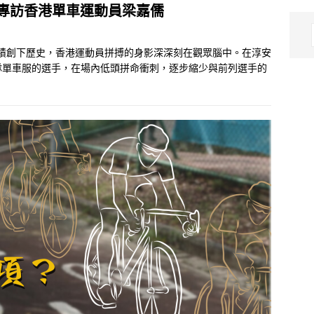
專訪香港單車運動員梁嘉儒
牌戰績創下歷史，香港運動員拼搏的身影深深刻在觀眾腦中。在淳安
隊單車服的選手，在場內低頭拼命衝刺，逐步縮少與前列選手的