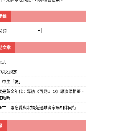
學線
期文章
宏志
K明文規定
」中生「友」
就是黃金年代：專訪《再見UFO》導演梁栢堅、
江皓昕
死亡 毋忘愛與宏福苑遇難者家屬相伴同行
尋