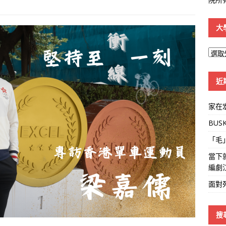
大
大
學
線
近
家在
BUS
「毛
當下
編劇
面對
搜