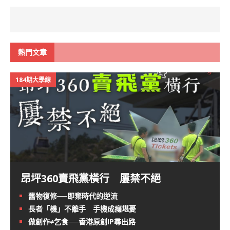
熱門文章
184期大學線
昂坪360賣飛黨橫行 屢禁不絕
舊物復修──即棄時代的逆流
長者「機」不離手 手機成癮堪憂
做創作≠乞食──香港原創IP尋出路