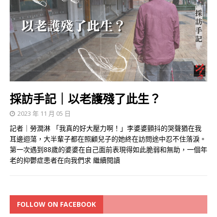
採訪手記｜以老護殘了此生？
2023 年 11 月 05 日
記者｜勞潤淋 「我真的好大壓力啊！」李婆婆顫抖的哭聲猶在我
耳邊迴蕩，大半輩子都在照顧兒子的她終在訪問途中忍不住落淚。
第一次遇到88歲的婆婆在自己面前表現得如此脆弱和無助，一個年
老的抑鬱症患者在向我們求
繼續閱讀
FOLLOW ON FACEBOOK