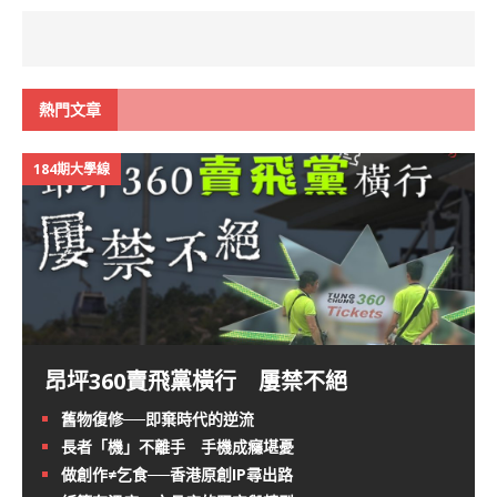
熱門文章
184期大學線
昂坪360賣飛黨橫行 屢禁不絕
舊物復修──即棄時代的逆流
長者「機」不離手 手機成癮堪憂
做創作≠乞食──香港原創IP尋出路