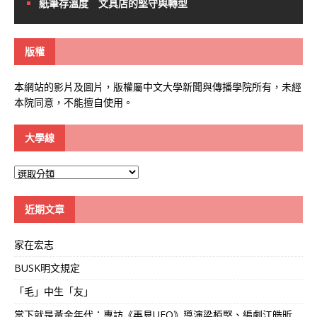
紙筆存溫度 文具店的堅守與轉型
版權
本網站的影片及圖片，版權屬中文大學新聞與傳播學院所有，未經
本院同意，不能擅自使用。
大學線
大
學
線
近期文章
家在宏志
BUSK明文規定
「毛」中生「友」
當下就是黃金年代：專訪《再見UFO》導演梁栢堅、編劇江皓昕