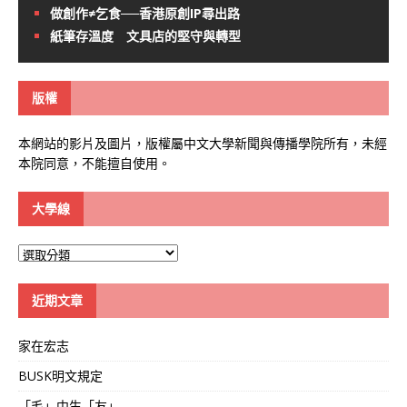
做創作≠乞食──香港原創IP尋出路
紙筆存溫度 文具店的堅守與轉型
版權
本網站的影片及圖片，版權屬中文大學新聞與傳播學院所有，未經
本院同意，不能擅自使用。
大學線
大
學
線
近期文章
家在宏志
BUSK明文規定
「毛」中生「友」