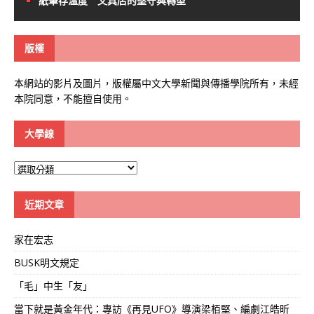
紙筆存溫度 文具店的堅守與轉型
版權
本網站的影片及圖片，版權屬中文大學新聞與傳播學院所有，未經
本院同意，不能擅自使用。
大學線
大
學
線
近期文章
家在宏志
BUSK明文規定
「毛」中生「友」
當下就是黃金年代：專訪《再見UFO》導演梁栢堅、編劇江皓昕