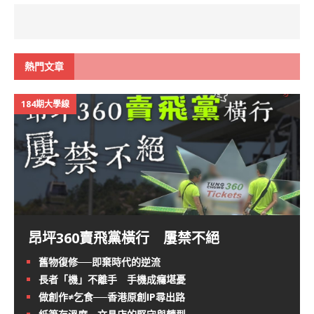
熱門文章
184期大學線
昂坪360賣飛黨橫行 屢禁不絕
舊物復修──即棄時代的逆流
長者「機」不離手 手機成癮堪憂
做創作≠乞食──香港原創IP尋出路