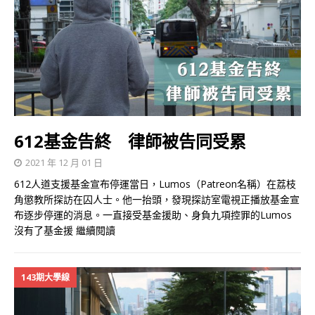
612基金告終 律師被告同受累
2021 年 12 月 01 日
612人道支援基金宣布停運當日，Lumos（Patreon名稱）在荔枝
角懲教所探訪在囚人士。他一抬頭，發現探訪室電視正播放基金宣
布逐步停運的消息。一直接受基金援助、身負九項控罪的Lumos
沒有了基金援
繼續閱讀
143期大學線