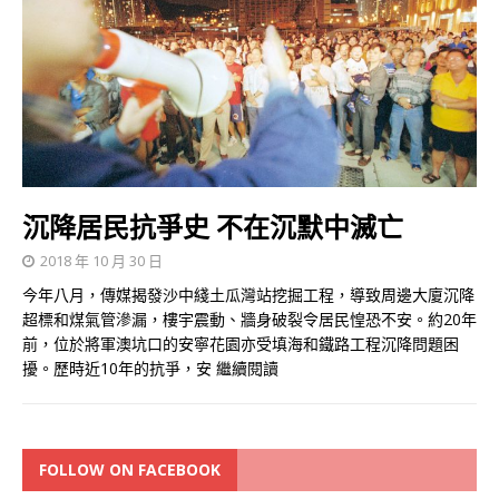
沉降居民抗爭史 不在沉默中滅亡
2018 年 10 月 30 日
今年八月，傳媒揭發沙中綫土瓜灣站挖掘工程，導致周邊大廈沉降
超標和煤氣管滲漏，樓宇震動、牆身破裂令居民惶恐不安。約20年
前，位於將軍澳坑口的安寧花園亦受填海和鐵路工程沉降問題困
擾。歷時近10年的抗爭，安
繼續閱讀
FOLLOW ON FACEBOOK