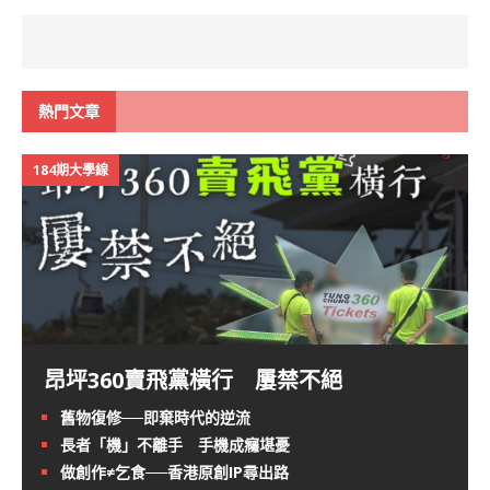
熱門文章
184期大學線
昂坪360賣飛黨橫行 屢禁不絕
舊物復修──即棄時代的逆流
長者「機」不離手 手機成癮堪憂
做創作≠乞食──香港原創IP尋出路