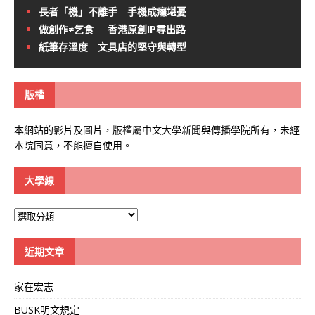
長者「機」不離手 手機成癮堪憂
做創作≠乞食──香港原創IP尋出路
紙筆存溫度 文具店的堅守與轉型
版權
本網站的影片及圖片，版權屬中文大學新聞與傳播學院所有，未經
本院同意，不能擅自使用。
大學線
大
學
線
近期文章
家在宏志
BUSK明文規定