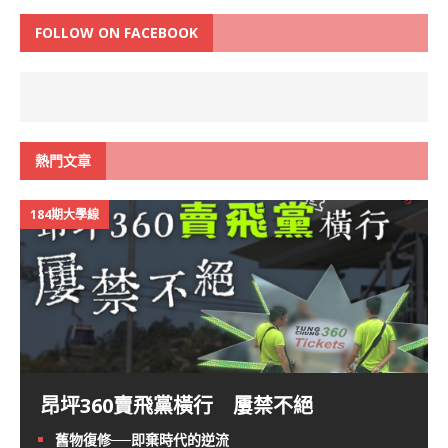
FOLLOW ON FACEBOOK
熱門文章
184期大學線
昂坪360賣飛黨橫行 屢禁不絕
舊物復修──即棄時代的逆流