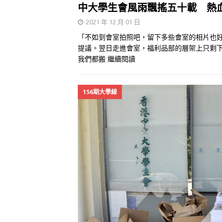
中大學生會風雨飄搖五十載 熱
2021 年 12 月 01 日
「不如到會室拍照吧，留下多些會室的相片也
提議。翌日走進會室，福利品部的層架上只剩
我們都搬
繼續閱讀
156期大學線