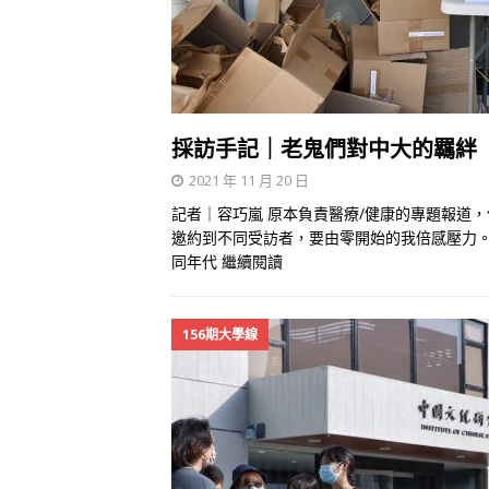
採訪手記｜老鬼們對中大的羈絆
2021 年 11 月 20 日
記者｜容巧嵐 原本負責醫療/健康的專題報道
邀約到不同受訪者，要由零開始的我倍感壓力
同年代
繼續閱讀
156期大學線