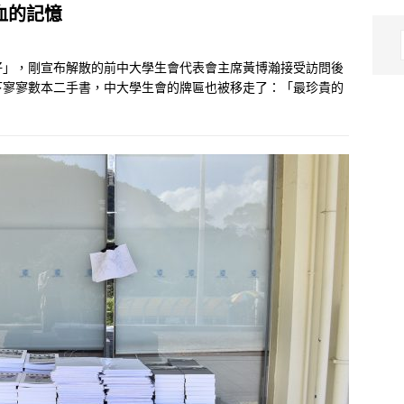
血的記憶
好」，剛宣布解散的前中大學生會代表會主席黃博瀚接受訪問後
下寥寥數本二手書，中大學生會的牌匾也被移走了：「最珍貴的