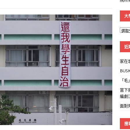
大
大
學
線
近
家在
BUS
「毛
當下
編劇
面對
搜