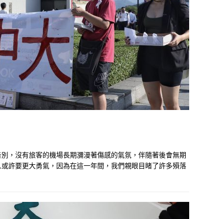
告別，沒有旅客的機場長期瀰漫著傷感的氣氛，伴隨著後會無期
人或許要更大勇氣，因為在這一年間，我們親眼目睹了許多殞落