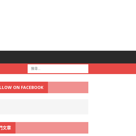
LLOW ON FACEBOOK
門文章