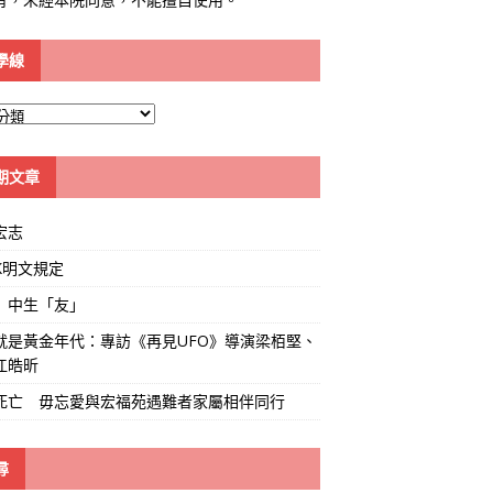
學線
期文章
宏志
K明文規定
」中生「友」
就是黃金年代：專訪《再見UFO》導演梁栢堅、
江皓昕
死亡 毋忘愛與宏福苑遇難者家屬相伴同行
尋