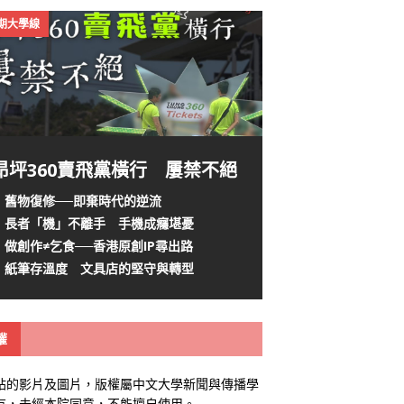
4期大學線
昂坪360賣飛黨橫行 屢禁不絕
舊物復修──即棄時代的逆流
長者「機」不離手 手機成癮堪憂
做創作≠乞食──香港原創IP尋出路
紙筆存溫度 文具店的堅守與轉型
權
站的影片及圖片，版權屬中文大學新聞與傳播學
有，未經本院同意，不能擅自使用。