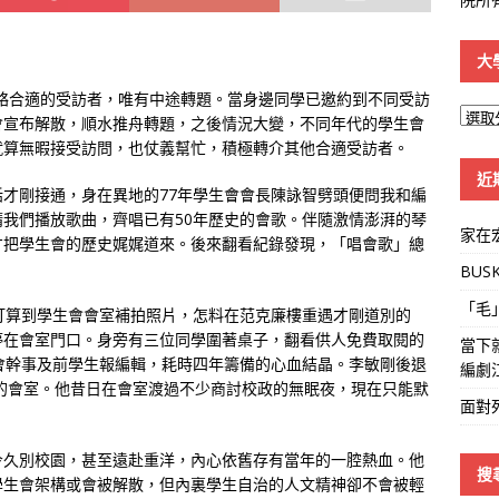
大
絡合適的受訪者，唯有中途轉題。當身邊同學已邀約到不同受訪
大
會宣布解散，順水推舟轉題，之後情況大變，不同年代的學生會
學
就算無暇接受訪問，也仗義幫忙，積極轉介其他合適受訪者。
線
近
才剛接通，身在異地的77年學生會會長陳詠智劈頭便問我和編
我們播放歌曲，齊唱已有50年歷史的會歌。伴隨激情澎湃的琴
家在
才把學生會的歷史娓娓道來。後來翻看紀錄發現，「唱會歌」總
BUS
「毛
打算到學生會會室補拍照片，怎料在范克廉樓重遇才剛道別的
停在會室門口。身旁有三位同學圍著桌子，翻看供人免費取閱的
當下
會幹事及前學生報編輯，耗時四年籌備的心血結晶。李敏剛後退
編劇
回的會室。他昔日在會室渡過不少商討校政的無眠夜，現在只能默
面對
今久別校園，甚至遠赴重洋，內心依舊存有當年的一腔熱血。他
搜
學生會架構或會被解散，但內裏學生自治的人文精神卻不會被輕