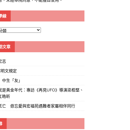
學線
期文章
宏志
K明文規定
」中生「友」
就是黃金年代：專訪《再見UFO》導演梁栢堅、
江皓昕
死亡 毋忘愛與宏福苑遇難者家屬相伴同行
尋