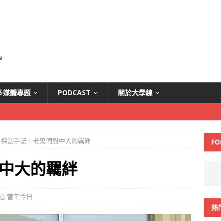
多媒體專題
PODCAST
關於大學線
採訪手記｜老鬼們對中大的羈絆
FO
中大的羈絆
記
,
當年今日
熱