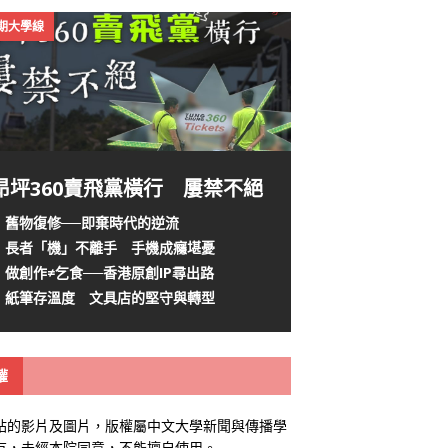
4期大學線
昂坪360賣飛黨橫行 屢禁不絕
舊物復修──即棄時代的逆流
長者「機」不離手 手機成癮堪憂
做創作≠乞食──香港原創IP尋出路
紙筆存溫度 文具店的堅守與轉型
權
站的影片及圖片，版權屬中文大學新聞與傳播學
有，未經本院同意，不能擅自使用。