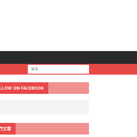
LLOW ON FACEBOOK
門文章