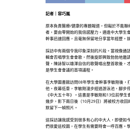
記者｜容巧嵐
原本負責醫療/健康的專題報道，但礙於不能聯
者，要由零開始的我倍感壓力。適逢中大學生
幹事迅速回應，且毫無保留地分享當年經歷。
採訪中有兩個令我印象深刻的片段。當視像通話
輯會否唱學生會會歌，然後旋即興致勃勃地邀請
聲，陳詠智以雄渾自信的歌聲唱出整首歌後，
是學生會會議的首項議程。
在大學圖書館訪問08年學生會幹事李敏剛後，
他。夜幕低垂，李敏剛漫步經過游泳池，腳步
《中大五十年》。這書是李敏剛和13位前學生
幾步，影下兩日後（10月29日）將被校方收
默留下一幀照片。
這採訪讓我感受到很多有心的中大人，即便如
們很愛這校園，在學生有需要時會一呼百應。