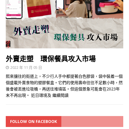
外賣走塑 環保餐具攻入市場
2022 年 11 月 05 日
熙來攘往的街道上，不少行人手中都提著白色膠袋，袋中裝着一個
個盛載外賣食物的塑膠餐盒。它們的使用壽命往往不足數小時，然
後會被丟進垃圾桶，再送往堆填區。但這個景象可能會在2023年
末不再出現。 近日環境及
繼續閱讀
FOLLOW ON FACEBOOK