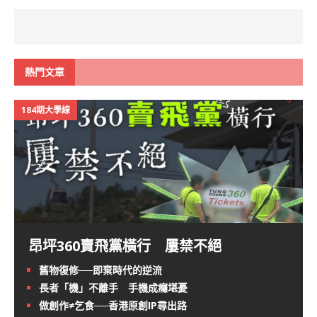
熱門文章
184期大學線
昂坪360賣飛黨橫行 屢禁不絕
舊物復修──即棄時代的逆流
長者「機」不離手 手機成癮堪憂
做創作≠乞食──香港原創IP尋出路