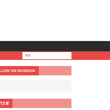
LLOW ON FACEBOOK
門文章