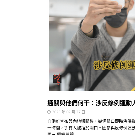
通關與他們何干：涉反修例運動
2023 年 02 月 27 日
自港府宣布與內地通關後，幾個關口即時沸沸
一時間，卻有人被拒於關口。因參與反修例運動
兩三
繼續閱讀