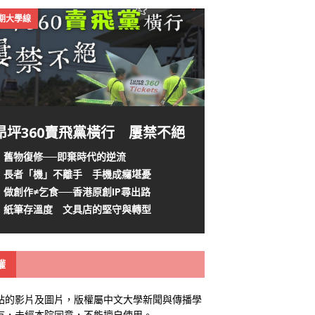
4期大學線
昂坪360賣飛黨橫行 屢禁不絕
舊物復修──即棄時代的逆流
長者「機」不離手 手機成癮堪憂
做創作≠乞食──香港原創IP尋出路
紙筆存溫度 文具店的堅守與轉型
權
站的影片及圖片，版權屬中文大學新聞與傳播學
有，未經本院同意，不能擅自使用。