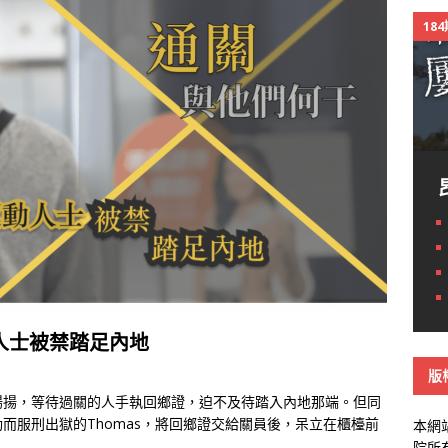
18
人士被禁踏足內地
版
揚揚，等待過關的人手執回鄉證，迫不及待踏入內地那端。但同
而服刑出獄的Thomas，將回鄉證交給關員後，呆立在櫃檯前
本網
院所