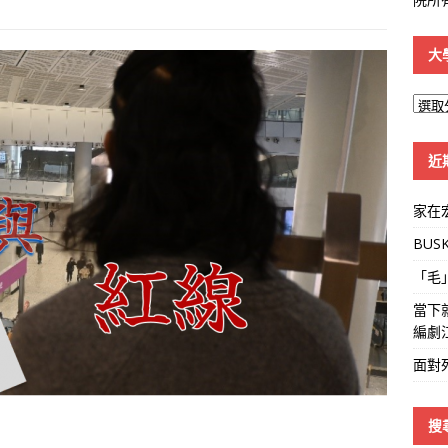
大
大
學
線
近
家在
BUS
「毛
當下
編劇
面對
搜