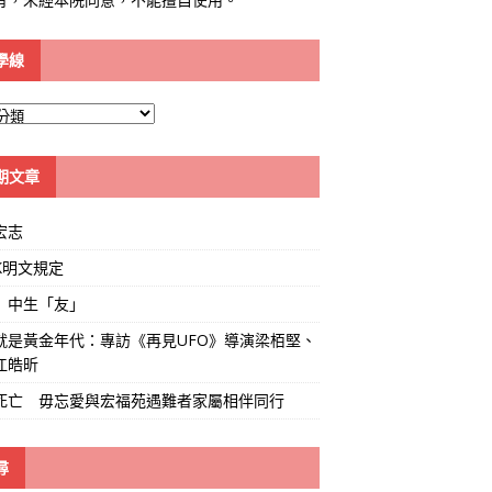
學線
期文章
宏志
K明文規定
」中生「友」
就是黃金年代：專訪《再見UFO》導演梁栢堅、
江皓昕
死亡 毋忘愛與宏福苑遇難者家屬相伴同行
尋