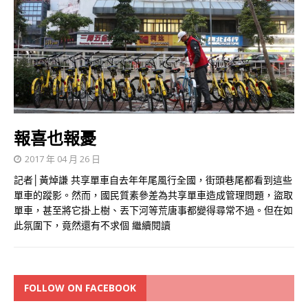
報喜也報憂
2017 年 04 月 26 日
記者│黃焯謙 共享單車自去年年尾風行全國，街頭巷尾都看到這些
單車的蹤影。然而，國民質素參差為共享單車造成管理問題，盜取
單車，甚至將它掛上樹、丟下河等荒唐事都變得尋常不過。但在如
此氛圍下，竟然還有不求個
繼續閱讀
FOLLOW ON FACEBOOK