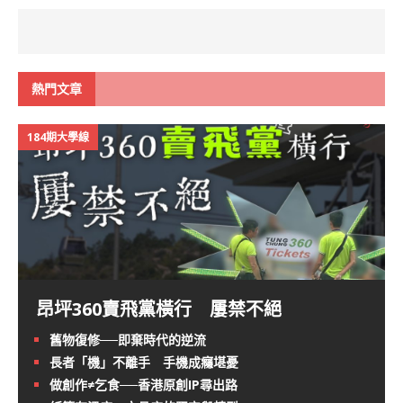
熱門文章
184期大學線
昂坪360賣飛黨橫行 屢禁不絕
舊物復修──即棄時代的逆流
長者「機」不離手 手機成癮堪憂
做創作≠乞食──香港原創IP尋出路