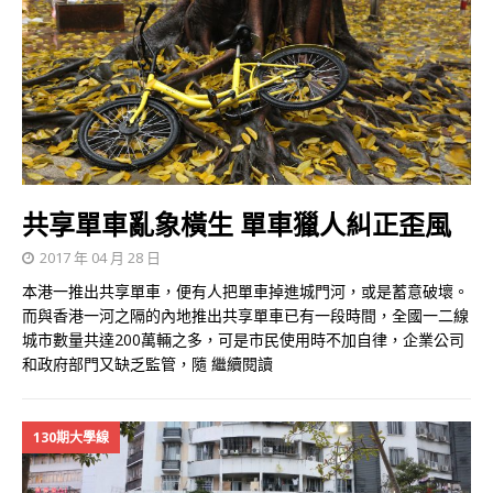
共享單車亂象橫生 單車獵人糾正歪風
2017 年 04 月 28 日
本港一推出共享單車，便有人把單車掉進城門河，或是蓄意破壞。
而與香港一河之隔的內地推出共享單車已有一段時間，全國一二線
城市數量共達200萬輛之多，可是市民使用時不加自律，企業公司
和政府部門又缺乏監管，隨
繼續閱讀
130期大學線