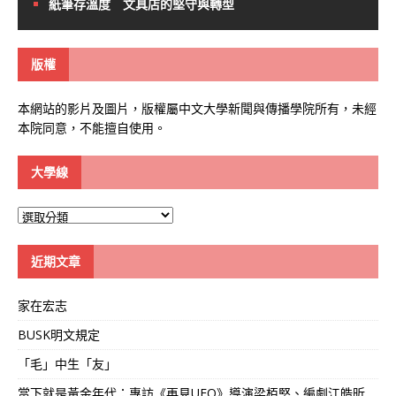
紙筆存溫度 文具店的堅守與轉型
版權
本網站的影片及圖片，版權屬中文大學新聞與傳播學院所有，未經
本院同意，不能擅自使用。
大學線
大
學
線
近期文章
家在宏志
BUSK明文規定
「毛」中生「友」
當下就是黃金年代：專訪《再見UFO》導演梁栢堅、編劇江皓昕