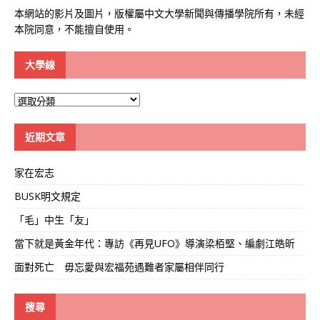
本網站的影片及圖片，版權屬中文大學新聞與傳播學院所有，未經
本院同意，不能擅自使用。
大學線
大
學
線
近期文章
家在宏志
BUSK明文規定
「毛」中生「友」
當下就是黃金年代：專訪《再見UFO》導演梁栢堅、編劇江皓昕
面對死亡 毋忘愛與宏福苑遇難者家屬相伴同行
搜尋