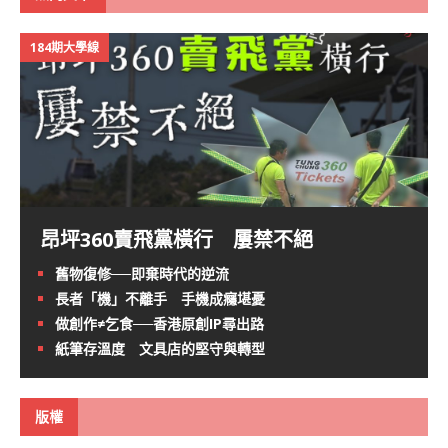
184期大學線
昂坪360賣飛黨橫行 屢禁不絕
舊物復修──即棄時代的逆流
長者「機」不離手 手機成癮堪憂
做創作≠乞食──香港原創IP尋出路
紙筆存溫度 文具店的堅守與轉型
版權