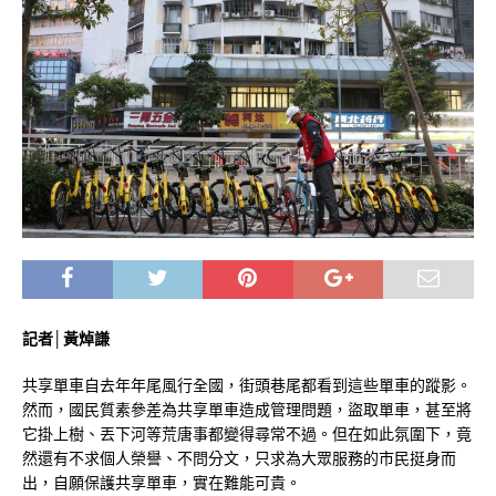
記者│黃焯謙
共享單車自去年年尾風行全國，街頭巷尾都看到這些單車的蹤影。
然而，國民質素參差為共享單車造成管理問題，盜取單車，甚至將
它掛上樹、丟下河等荒唐事都變得尋常不過。但在如此氛圍下，竟
然還有不求個人榮譽、不問分文，只求為大眾服務的市民挺身而
出，自願保護共享單車，實在難能可貴。