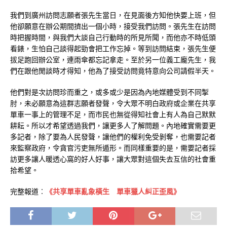
我們到廣州訪問志願者張先生當日，在見面後方知他快要上班，但
他卻願意在辦公期間擠出一個小時，接受我們訪問。張先生在訪問
時把握時間，與我們大談自己行動時的所見所聞，而他亦不時低頭
看錶，生怕自己談得起勁會把工作忘掉。等到訪問結束，張先生便
拔足跑回辦公室，連雨傘都忘記拿走。至於另一位義工龐先生，我
們在跟他閒談時才得知，他為了接受訪問竟特意向公司請假半天。
他們對是次訪問珍而重之，或多或少是因為內地媒體受到不同掣
肘，未必願意為這群志願者發聲，令大眾不明白政府或企業在共享
單車一事上的管理不足，而市民也無從得知社會上有人為自己默默
耕耘。所以才希望透過我們，讓更多人了解問題。內地確實需要更
多記者，除了要為人民發聲，讓他們的權利免受剝奪，也需要記者
來監察政府，令貪官污吏無所遁形。而同樣重要的是，需要記者採
訪更多讓人暖透心窩的好人好事，讓大眾對這個失去互信的社會重
拾希望。
完整報道︰
《共享單車亂象橫生 單車獵人糾正歪風》