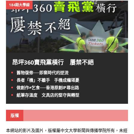
184期大學線
昂坪360賣飛黨橫行 屢禁不絕
舊物復修──即棄時代的逆流
長者「機」不離手 手機成癮堪憂
做創作≠乞食──香港原創IP尋出路
紙筆存溫度 文具店的堅守與轉型
版權
本網站的影片及圖片，版權屬中文大學新聞與傳播學院所有，未經