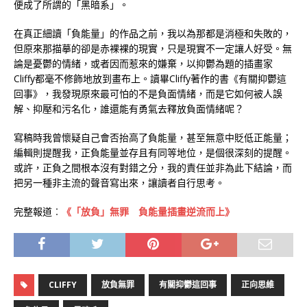
便成了所謂的「黑暗系」。
在真正細讀「負能量」的作品之前，我以為那都是消極和失敗的，
但原來那描摹的卻是赤裸裸的現實，只是現實不一定讓人好受。無
論是憂鬱的情緒，或者因而惹來的嫌棄，以抑鬱為題的插畫家
Cliffy都毫不修飾地放到畫布上。讀畢Cliffy著作的書《有關抑鬱這
回事》，我發現原來最可怕的不是負面情緒，而是它如何被人誤
解、抑壓和污名化，誰還能有勇氣去釋放負面情緒呢？
寫稿時我曾懷疑自己會否抬高了負能量，甚至無意中貶低正能量；
編輯則提醒我，正負能量並存且有同等地位，是個很深刻的提醒。
或許，正負之間根本沒有對錯之分，我的責任並非為此下結論，而
把另一種非主流的聲音寫出來，讓讀者自行思考。
完整報道︰
《「放負」無罪 負能量插畫逆流而上》
CLIFFY
放負無罪
有關抑鬱這回事
正向思維