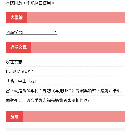
本院同意，不能擅自使用。
大學線
大
學
線
近期文章
家在宏志
BUSK明文規定
「毛」中生「友」
當下就是黃金年代：專訪《再見UFO》導演梁栢堅、編劇江皓昕
面對死亡 毋忘愛與宏福苑遇難者家屬相伴同行
搜尋