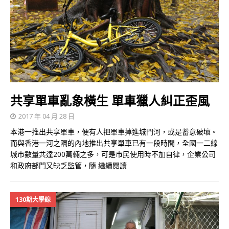
共享單車亂象橫生 單車獵人糾正歪風
2017 年 04 月 28 日
本港一推出共享單車，便有人把單車掉進城門河，或是蓄意破壞。
而與香港一河之隔的內地推出共享單車已有一段時間，全國一二線
城市數量共達200萬輛之多，可是市民使用時不加自律，企業公司
和政府部門又缺乏監管，隨
繼續閱讀
130期大學線