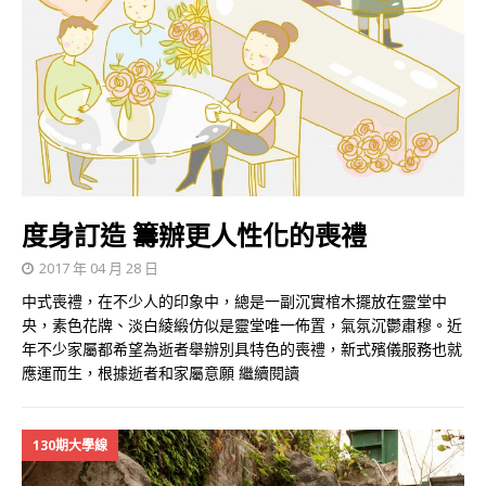
度身訂造 籌辦更人性化的喪禮
2017 年 04 月 28 日
中式喪禮，在不少人的印象中，總是一副沉實棺木擺放在靈堂中
央，素色花牌、淡白綾緞仿似是靈堂唯一佈置，氣氛沉鬱肅穆。近
年不少家屬都希望為逝者舉辦別具特色的喪禮，新式殯儀服務也就
應運而生，根據逝者和家屬意願
繼續閱讀
130期大學線