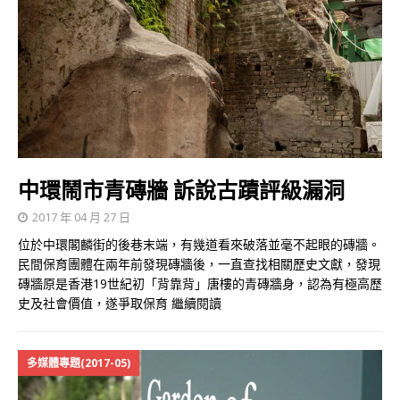
中環鬧市青磚牆 訴說古蹟評級漏洞
2017 年 04 月 27 日
位於中環閣麟街的後巷末端，有幾道看來破落並毫不起眼的磚牆。
民間保育團體在兩年前發現磚牆後，一直查找相關歷史文獻，發現
磚牆原是香港19世紀初「背靠背」唐樓的青磚牆身，認為有極高歷
史及社會價值，遂爭取保育
繼續閱讀
多媒體專題(2017-05)