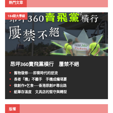
熱門文章
184期大學線
昂坪360賣飛黨橫行 屢禁不絕
舊物復修──即棄時代的逆流
長者「機」不離手 手機成癮堪憂
做創作≠乞食──香港原創IP尋出路
紙筆存溫度 文具店的堅守與轉型
版權