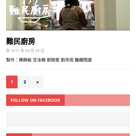
難民廚房
2017 年 04 月 26 日
製作：陳靜榆 甘泳楠 劉婉雯 劉肖瑶
繼續閱讀
1
2
»
FOLLOW ON FACEBOOK