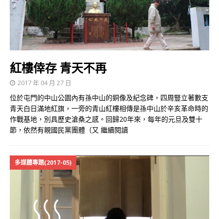
紅樓倖存 青天不再
2017 年 04 月 27 日
位於屯門的中山公園內有孫中山的銅像及紀念碑，四周豎立著數支
青天白日滿地紅旗，一旁的青山紅樓相傳是孫中山於辛亥革命時的
作戰基地，別具歷史滄桑之感。回歸20年來，每年的元旦及雙十
節，依然有親國民黨團體（又
繼續閱讀
多媒體專題(2017-05)