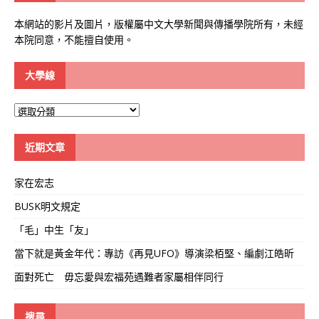
本網站的影片及圖片，版權屬中文大學新聞與傳播學院所有，未經
本院同意，不能擅自使用。
大學線
大
學
線
近期文章
家在宏志
BUSK明文規定
「毛」中生「友」
當下就是黃金年代：專訪《再見UFO》導演梁栢堅、編劇江皓昕
面對死亡 毋忘愛與宏福苑遇難者家屬相伴同行
搜尋