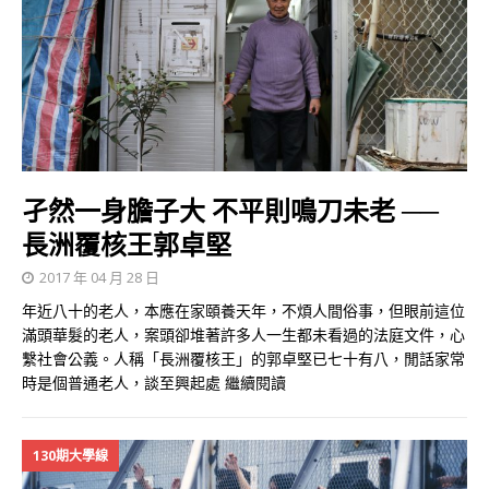
孑然一身膽子大 不平則鳴刀未老 ──
長洲覆核王郭卓堅
2017 年 04 月 28 日
年近八十的老人，本應在家頤養天年，不煩人間俗事，但眼前這位
滿頭華髮的老人，案頭卻堆著許多人一生都未看過的法庭文件，心
繫社會公義。人稱「長洲覆核王」的郭卓堅已七十有八，閒話家常
時是個普通老人，談至興起處
繼續閱讀
130期大學線