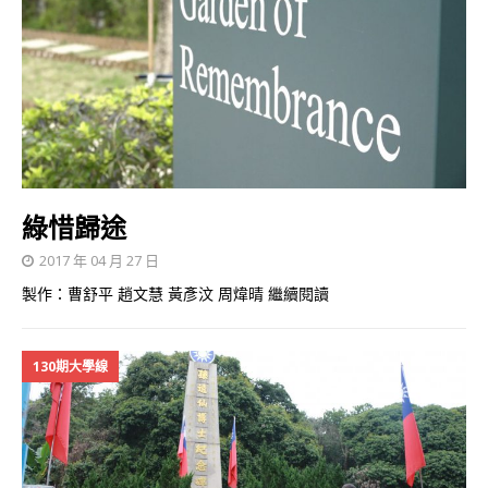
綠惜歸途
2017 年 04 月 27 日
製作：曹舒平 趙文慧 黃彥汶 周煒晴
繼續閱讀
130期大學線