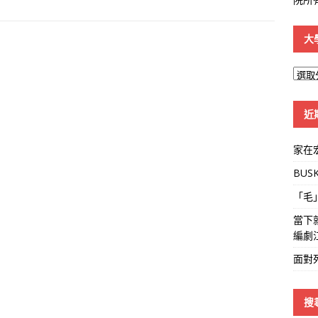
大
大
學
線
近
家在
BUS
「毛
當下
編劇
面對
搜