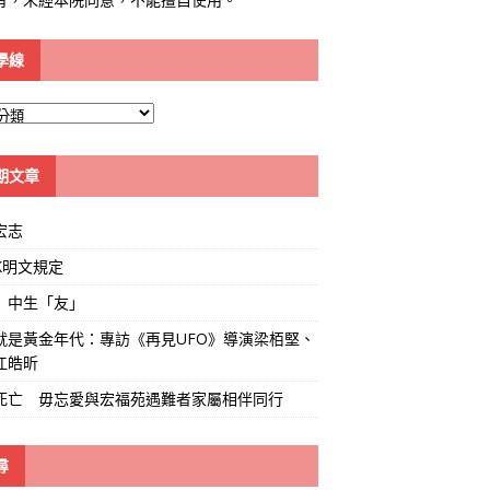
學線
期文章
宏志
K明文規定
」中生「友」
就是黃金年代：專訪《再見UFO》導演梁栢堅、
江皓昕
死亡 毋忘愛與宏福苑遇難者家屬相伴同行
尋