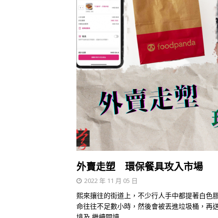
外賣走塑 環保餐具攻入市場
2022 年 11 月 05 日
熙來攘往的街道上，不少行人手中都提著白色
命往往不足數小時，然後會被丟進垃圾桶，再送
境及
繼續閱讀