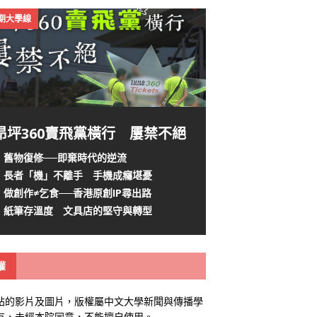
4期大學線
昂坪360賣飛黨橫行 屢禁不絕
舊物復修──即棄時代的逆流
長者「機」不離手 手機成癮堪憂
做創作≠乞食──香港原創IP尋出路
紙筆存溫度 文具店的堅守與轉型
權
站的影片及圖片，版權屬中文大學新聞與傳播學
有，未經本院同意，不能擅自使用。