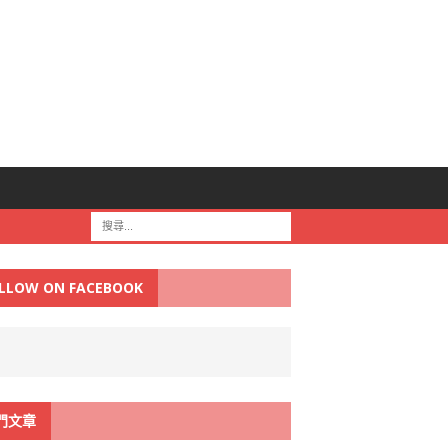
LLOW ON FACEBOOK
門文章