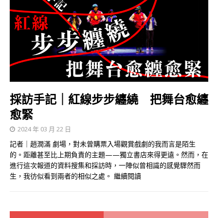
採訪手記｜紅線步步纏繞 把舞台愈纏
愈緊
2024 年 03 月 22 日
記者｜趙潤滿 劇場，對未曾購票入場觀賞戲劇的我而言是陌生
的。距離甚至比上期負責的主題——獨立書店來得更遠。然而，在
進行這次報道的資料搜集和採訪時，一陣似曾相識的感覺驟然而
生，我彷似看到兩者的相似之處。
繼續閱讀