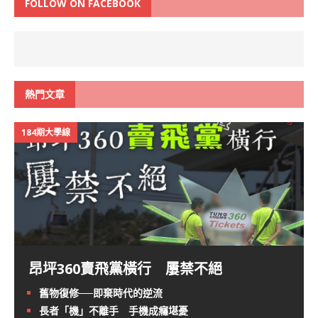
FOLLOW ON FACEBOOK
熱門文章
184期大學線
昂坪360賣飛黨橫行 屢禁不絕
舊物復修──即棄時代的逆流
長者「機」不離手 手機成癮堪憂