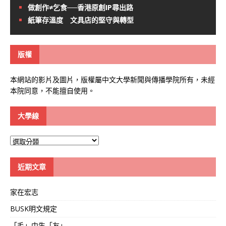
做創作≠乞食──香港原創IP尋出路
紙筆存溫度 文具店的堅守與轉型
版權
本網站的影片及圖片，版權屬中文大學新聞與傳播學院所有，未經
本院同意，不能擅自使用。
大學線
大
學
線
近期文章
家在宏志
BUSK明文規定
「毛」中生「友」