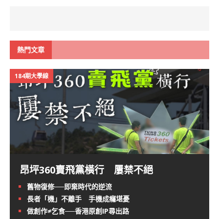
熱門文章
184期大學線
昂坪360賣飛黨橫行 屢禁不絕
舊物復修──即棄時代的逆流
長者「機」不離手 手機成癮堪憂
做創作≠乞食──香港原創IP尋出路