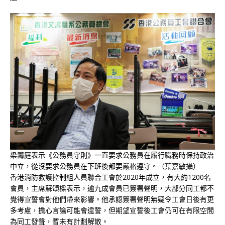
梁籌庭表示《公務員守則》一直要求公務員在履行職務時保持政治
中立，從沒要求公務員在下班後都要嚴格遵守。（葉嘉敏攝）
香港消防救護控制組人員聯合工會於2020年成立，有大約1200名
會員，主席蘇頌樑表示，逾九成會員已簽署聲明，大部分同工都不
覺得宣誓會對他們帶來影響。他承認簽署聲明無疑令工會日後有更
多考慮，擔心言論可能會違誓，但期望宣誓後工會仍可在有限空間
為同工發聲，暫未有計劃解散。