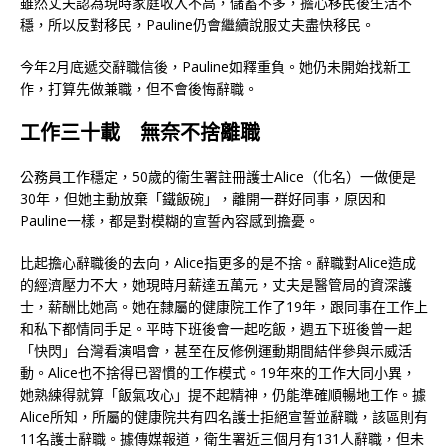
雖然丈夫認為現時家庭收入不高，儲蓄不多，擔心移民後生活不
穩，所以反對移民，Pauline仍會繼續說服丈夫盡快移民。
今年2月底遞交辭職信後，Pauline如釋重負。她仍未開始找新工
作，打算先做兼職，但不會後悔辭職。
工作三十載 無奈不捨離職
公務員工作穩定，50歲的衞生署註冊護士Alice（化名）一做便是
30年，但她主動放棄「鐵飯碗」，離開一群好同事，原因和
Pauline一樣，都是對模糊的宣誓內容感到擔憂。
比起擔心辭職後的去向，Alice指更多的是不捨。辭職對Alice造成
的經濟壓力不大，她現時月薪達五萬元，丈夫是醫管局的資深護
士，薪酬比她高。她在隸屬的健康院工作了19年，跟同事在工作上
和私下都情同手足。平時下班後會一起吃飯，週五下班後曾一起
「快閃」台灣看演唱會，甚至在反修例運動期間結伴參與示威活
動。Alice也不捨得已習慣的工作模式。19年來的工作大同小異，
她熟練得就算「飯氣攻心」提不起精神，仍能準確順暢地工作。據
Alice所知，所屬的健康院共有四名護士拒絕宣誓並辭職，該區則有
11名護士辭職。據傳媒報道，衛生署近三個月有131人辭職，但未