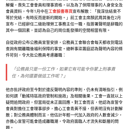
解僱，喪失工會會員和理事資格，以及為了保障理事的人身安全及
會員資料，今年1月中在
工會臉書專頁
宣布解散：「我深信結束不
等於完結，有時反而是新的開始。」前工會主席顏武周其後在2月
宣布，已經辭任二級助理勞工事務主任一職，指簽署聲明是辭職的
其中一個因素，並認為自己的崗位能發揮的空間相當有限。
自從政府公布公務員宣誓安排，公務員工會聯合會每天都收到電話
查詢有關離職後福利保障的事宜。總幹事梁籌庭認為聲明內容的條
件苛刻，令大批公務員考慮離職：
「公務員只是一份工作，如果它有可能令你蒙上刑事責
任，為何還要做這工作呢？」
他亦批評政府至今對於違反聲明內容的準則，仍未有清晰指引，例
如何謂「動搖特區政府管制和施政」及相關後果。工會一直就以上
疑問追問政府，但當局從未正面回應。對工會而言，他認為宣誓令
會員對擔任工會理事卻步，擔心工會青黃不接，但表明沒有計劃解
散；對公務員體制而言，他估計年輕一代加入政府的人數會減少，
亦擔心宣誓可能會造成離職潮，令政府面臨人才流失和斷層的問
題。