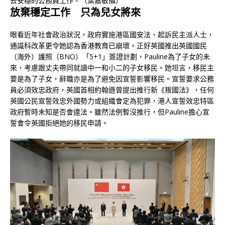
去安穩的公務員工作。（葉嘉敏攝）
放棄穩定工作 只為兒女將來
眼看近年社會政治狀況，政府實施港區國安法、起訴民主派人士，
通識科改革更令她認為香港教育已崩壞。正好英國推出英國國民
（海外）護照（BNO）「5+1」簽證計劃，Pauline為了子女的未
來，考慮跟丈夫帶同就讀中一和小二的子女移民。她坦言，移民主
要是為了子女，辭職亦是為了避免因宣誓影響移民。宣誓要求公務
員必須效忠政府，英國首相約翰遜曾提出推行新《叛國法》，任何
英國公民宣誓效忠外國勢力或組織會定為犯罪，港人宣誓效忠特區
政府暫時未知是否會違法。雖然法例暫沒推行，但Pauline擔心宣
誓會令英國拒絕她的移民申請。