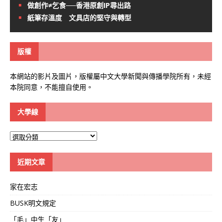
做創作≠乞食──香港原創IP尋出路
紙筆存溫度 文具店的堅守與轉型
版權
本網站的影片及圖片，版權屬中文大學新聞與傳播學院所有，未經
本院同意，不能擅自使用。
大學線
大
學
線
近期文章
家在宏志
BUSK明文規定
「毛」中生「友」