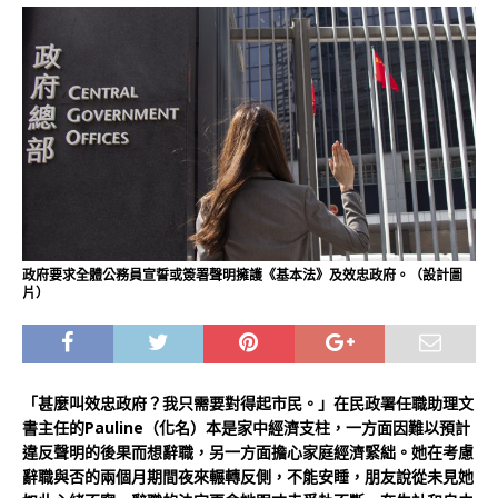
政府要求全體公務員宣誓或簽署聲明擁護《基本法》及效忠政府。（設計圖
片）
「甚麼叫效忠政府？我只需要對得起市民。」在民政署任職助理文
書主任的Pauline（化名）本是家中經濟支柱，一方面因難以預計
違反聲明的後果而想辭職，另一方面擔心家庭經濟緊絀。她在考慮
辭職與否的兩個月期間夜來輾轉反側，不能安睡，朋友說從未見她