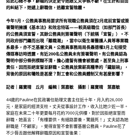
如此心緒不寧，辭職的決定更令她跟丈夫爭執不斷。在生計和自由
的糾結下，她遞上辭職信，逃離宣誓陰霾。
今年1月，公務員事務局要求所有現職公務員須在2月底前宣誓或簽
署聲明擁護《基本法》和效忠特區——較高級職位（如部門首長）
的公務員須宣誓，其餘公務員則簽署聲明（下統稱「宣誓」）。不
同政府部門繼而出現「離職潮」，當中以衛生署醫護人員等專業職
系最多，亦不乏基層文員。公務員事務局局長聶德權3月上旬接受
傳媒專訪時透露，有近200名公務員未有簽署聲明。有公務員認為
聲明中部分條例模糊不清，擔心違誓有機會被懲處，甚至負上刑事
責任，因而拒絕宣誓並辭職。公務員放棄薪高糧準的「鐵飯碗」，
背後的原因和犧牲是甚麼？對工會和公務員體制又有甚麼影響？
記者｜羅寶晴 丘月 編輯｜葉嘉敏 攝影｜羅寶晴 葉嘉敏
44歲的Pauline在民政署任助理文書主任近十年，月入約26,000
元，是家庭的經濟支柱。丈夫從事設計工作，收入比她少近一半。
家庭在未來二十年更要每月花約7000元供樓，對於因拒絕宣誓而
辭職，她直言：「有樓要供，有細路要養，驚餓死！」丈夫認為她
辭職是「不顧家」，覺得宣誓不會影響基層公務員。Pauline花了
不少唇舌跟他解釋辭職原因和宣誓後果：