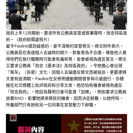
政府上年12月開始，要求所有公務員宣誓或簽署聲明，效忠特區政
府。（政府新聞處照片）
最令Pauline感到疑惑的，是不清晰的宣誓條文。條文附件表示，
公務員若在表達個人言論時的媒介、對象等為不合適，導致他人覺
得他們在執行職務時可能會有偏袒等，皆會被視為違反誓言。條文
又要求公務員「效忠《基本法》及特區政府」，令她擔心會出現
「篤灰」（告密）文化，因個人言論違反條文而被投訴，更憂慮條
文會有追溯期。Pauline在反修例運動期間曾參與示威遊行，亦積
極在社交媒體上批評政府和分享文宣，她恐怕有機會被視為違反
「效忠政府」。她認為聲明日後可能會「加辣」，例如要求公務員
放棄BNO，影響她將來移民的機會，因而決定辭職。以她所知，
所屬部門只有她和另一位同事在宣誓壓力下辭職。