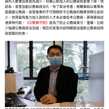
員的人數會因宣誓而減少，但擔心新加入的公務員質素會下降。他
認為，宣誓加劇公務員政治化，有了政治考慮，將難單純以專業角
度遴選公務員。宣誓後果的不可預期性令公務員的職業保障比從前
少，他質疑有能力加入政府的人才未必會投考公務員。黃偉豪指從
港英時代起，
《公務員守則》
是為了防止公務員貪污、濫權，比較
少強調公務員政治忠誠，現在的宣誓內容明顯是加強對公務員就時
政發聲的約束。