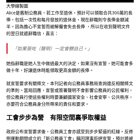
大學線製圖
Alice是舊制公務員，若工作至退休，預計可以領取合共300萬的長
俸，包括一次性和每月發放的退休金，現在辭職則令長俸金額減
半。因為擔心不宣誓而被解僱會失去長俸 ，所以在收到聲明文件
的翌日就遞辭職信，直言：
「如果簽咗（聲明）一定會嬲自己。」
她指辭職是她人生中做過最大的決定，如果沒有宣誓，她可能會多
做十年，好讓退休時能領取更高金額的長俸。
就宣誓要求有關條文，本刊記者向公務員事務局查詢違反相關條文
的準則。當局回應，宣誓或簽署聲明不會影響公務員的公民權利，
但公務員行使這些權利時要兼顧國家安全、社會安寧、公共秩序，
亦要符合公務員身分所帶來的責任和要求。
工會步步為營 有限空間裏爭取權益
政府公布宣誓要求後，公務員工會亦感受到步步緊逼的紅線。反修
例運動期間成立的「新公務員工會」稱因理事拒絕宣誓，預計將被