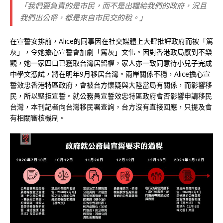
「我們要負責的是市民，而不是出糧給我們的政府，況且
我們出公帑，都是來自市民交的稅。」
在宣誓安排前，Alice的同事因在社交媒體上大肆批評政府而被「篤
灰」，令她擔心宣誓會加劇「篤灰」文化。因對香港政局感到不樂
觀，她一家四口已獲取台灣居留權，家人亦一致同意待小兒子完成
中學文憑試，將在明年9月移居台灣。兩岸關係不穩，Alice擔心宣
誓效忠香港特區政府，會被台方懷疑與大陸當局有關係，而影響移
民，所以堅拒宣誓。就公務員宣誓效忠特區政府會否影響申請移民
台灣，本刊記者向台灣移民署查詢，台方沒有直接回應，只提及會
有相關審核機制。