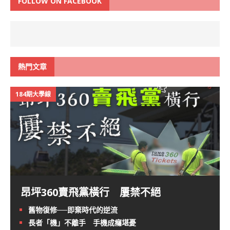
FOLLOW ON FACEBOOK
熱門文章
184期大學線
昂坪360賣飛黨橫行 屢禁不絕
舊物復修──即棄時代的逆流
長者「機」不離手 手機成癮堪憂