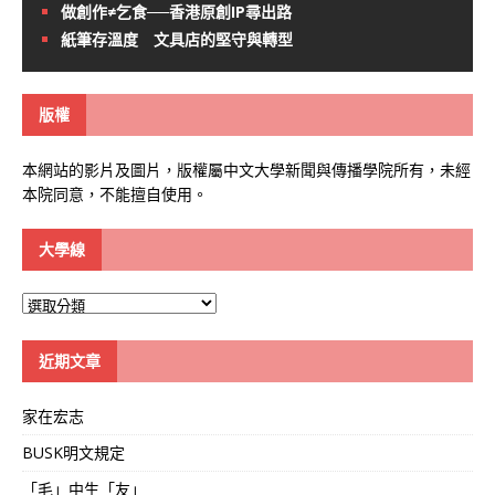
做創作≠乞食──香港原創IP尋出路
紙筆存溫度 文具店的堅守與轉型
版權
本網站的影片及圖片，版權屬中文大學新聞與傳播學院所有，未經
本院同意，不能擅自使用。
大學線
大
學
線
近期文章
家在宏志
BUSK明文規定
「毛」中生「友」