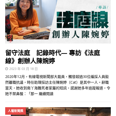
留守法庭 記錄時代— 專訪《法庭
線》創辦人陳婉婷
2023 年 03 月 18 日
2020年12月，有線電視新聞部大裁員，觸發超過30位編採人員毅
然離職抗議，時任助理採訪主任陳婉婷（Cat）是其中一人。辭職
當天，她收到南丫海難死者家屬的短訊，感謝她多年追蹤報道，令
她不禁鼻酸：「那一
繼續閱讀
人權新聞獎