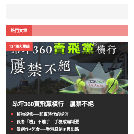
熱門文章
184期大學線
昂坪360賣飛黨橫行 屢禁不絕
舊物復修──即棄時代的逆流
長者「機」不離手 手機成癮堪憂
做創作≠乞食──香港原創IP尋出路