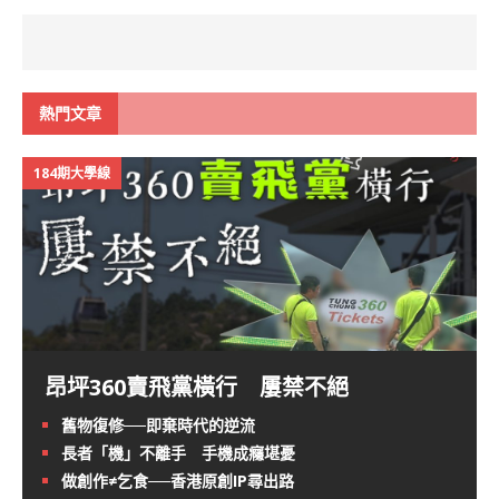
熱門文章
184期大學線
昂坪360賣飛黨橫行 屢禁不絕
舊物復修──即棄時代的逆流
長者「機」不離手 手機成癮堪憂
做創作≠乞食──香港原創IP尋出路