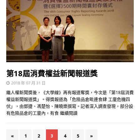
第18屆消費權益新聞報道獎
2018 年 07 月 31 日
繼人權新聞獎後，《大學線》再有報道奪獎，今次是「第18屆消費
權益新聞報道獎」。得獎報道為「危險品倉毗連食肆 工廈危機四
伏」，由鄧捷、馮楚怡、陳曉樂撰寫。記者深入調查發現，部分設
有危險品倉的工廈內，有食
繼續閱讀
«
1
2
3
4
5
»