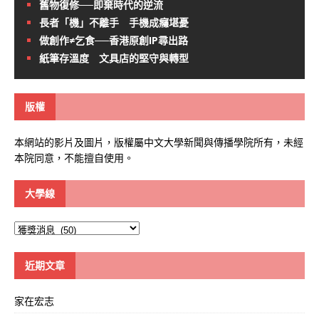
舊物復修──即棄時代的逆流
長者「機」不離手 手機成癮堪憂
做創作≠乞食──香港原創IP尋出路
紙筆存溫度 文具店的堅守與轉型
版權
本網站的影片及圖片，版權屬中文大學新聞與傳播學院所有，未經
本院同意，不能擅自使用。
大學線
大
學
線
近期文章
家在宏志