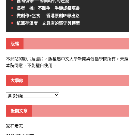
舊物復修──即棄時代的逆流
長者「機」不離手 手機成癮堪憂
做創作≠乞食──香港原創IP尋出路
紙筆存溫度 文具店的堅守與轉型
版權
本網站的影片及圖片，版權屬中文大學新聞與傳播學院所有，未經
本院同意，不能擅自使用。
大學線
大
學
線
近期文章
家在宏志