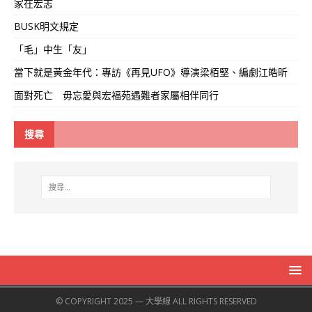
家在宏志
BUSK明文規定
「毛」中生「友」
當下就是黃金年代：專訪《再見UFO》導演梁栢堅、編劇江皓昕
面對死亡 毋忘愛與宏福苑遇難者家屬相伴同行
搜尋
© COPYRIGHT 2025 — 大學線 ALL RIGHTS RESERVED