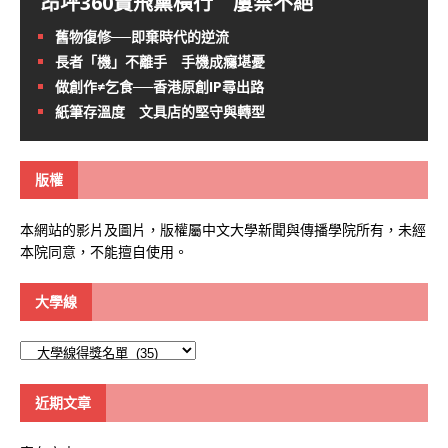
昂坪360賣飛黨橫行 屢禁不絕
舊物復修──即棄時代的逆流
長者「機」不離手 手機成癮堪憂
做創作≠乞食──香港原創IP尋出路
紙筆存溫度 文具店的堅守與轉型
版權
本網站的影片及圖片，版權屬中文大學新聞與傳播學院所有，未經
本院同意，不能擅自使用。
大學線
大
學
線
近期文章