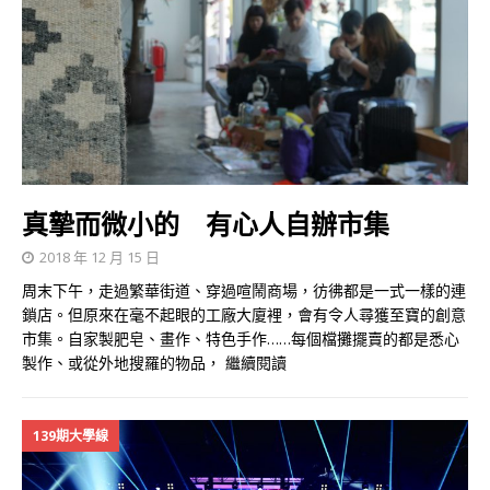
真摯而微小的 有心人自辦市集
2018 年 12 月 15 日
周末下午，走過繁華街道、穿過喧鬧商場，彷彿都是一式一樣的連
鎖店。但原來在毫不起眼的工廠大廈裡，會有令人尋獲至寶的創意
市集。自家製肥皂、畫作、特色手作……每個檔攤擺賣的都是悉心
製作、或從外地搜羅的物品，
繼續閱讀
139期大學線