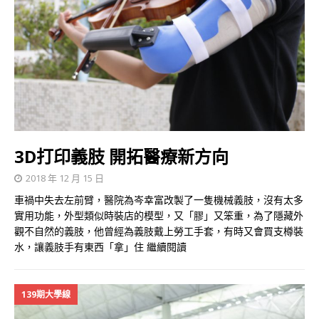
3D打印義肢 開拓醫療新方向
2018 年 12 月 15 日
車禍中失去左前臂，醫院為岑幸富改製了一隻機械義肢，沒有太多
實用功能，外型類似時裝店的模型，又「膠」又笨重，為了隱藏外
觀不自然的義肢，他曾經為義肢戴上勞工手套，有時又會買支樽裝
水，讓義肢手有東西「拿」住
繼續閱讀
139期大學線