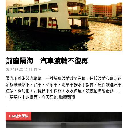
前塵隔海 汽車渡輪不復再
2018 年 12 月 15 日
陽光下維港波光粼粼，一艘雙層渡輪駛至岸邊，連接渡輪和碼頭的
吊橋緩緩落下，貨車、私家車、電單車按水手指揮，魚貫駛進汽車
渡輪。開船後，司機們下車偷閒，吹吹海風，吃碗招牌餐蛋麵……
一幕幕船上的畫面，今天只能
繼續閱讀
139期大學線