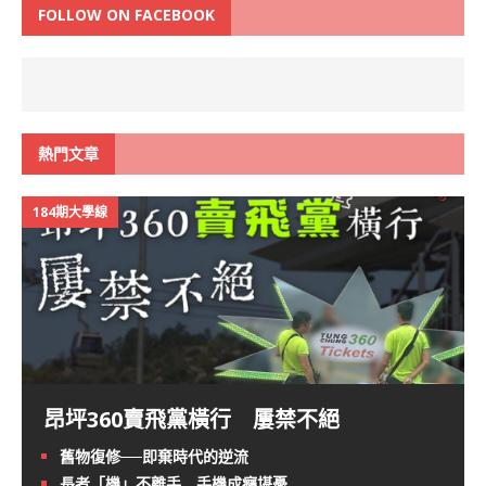
FOLLOW ON FACEBOOK
熱門文章
184期大學線
昂坪360賣飛黨橫行 屢禁不絕
舊物復修──即棄時代的逆流
長者「機」不離手 手機成癮堪憂