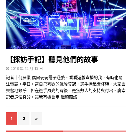
【採訪手記】聽見他們的故事
2018 年 12 月 15 日
記者｜何晨儀 偶爾玩玩電子遊戲、看看遊戲直播的我，有時也關
注電競。平日，當自己喜歡的戰隊奪冠，選手捧起獎杯時，大家會
興奮地歡呼。但在選手風光的背後，是無數人的支持與付出。慶幸
記者這個身分，讓我有機會走
繼續閱讀
1
2
»