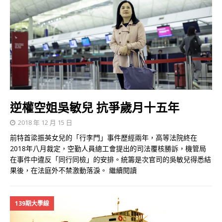
逆權空姐吳敏兒 抗爭歲月十五年
2018 年 12 月 15 日
前特首梁振英女兒的「行李門」事件歷經兩年，高等法院終在
2018年八月裁定，空勤人員總工會提出的司法覆核勝訴，機管局
在事件中違反「同行同檢」的安排。統籌是次官司的吳敏兒得悉結
果後，在法庭外不禁激動落淚。
繼續閱讀
139期大學線