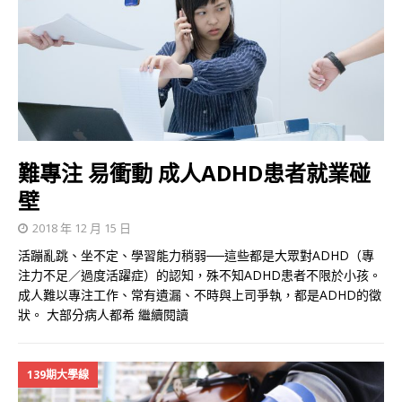
難專注 易衝動 成人ADHD患者就業碰
壁
2018 年 12 月 15 日
活蹦亂跳、坐不定、學習能力稍弱──這些都是大眾對ADHD（專
注力不足／過度活躍症）的認知，殊不知ADHD患者不限於小孩。
成人難以專注工作、常有遺漏、不時與上司爭執，都是ADHD的徵
狀。 大部分病人都希
繼續閱讀
139期大學線