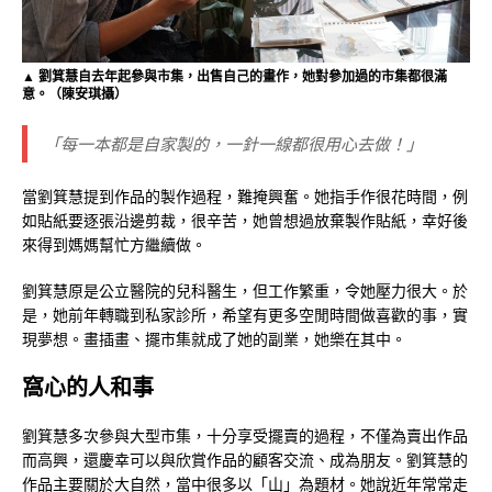
▲ 劉箕慧自去年起參與市集，出售自己的畫作，她對參加過的市集都很滿
意。（陳安琪攝）
「每一本都是自家製的，一針一線都很用心去做！」
當劉箕慧提到作品的製作過程，難掩興奮。她指手作很花時間，例
如貼紙要逐張沿邊剪裁，很辛苦，她曾想過放棄製作貼紙，幸好後
來得到媽媽幫忙方繼續做。
劉箕慧原是公立醫院的兒科醫生，但工作繁重，令她壓力很大。於
是，她前年轉職到私家診所，希望有更多空閒時間做喜歡的事，實
現夢想。畫插畫、擺市集就成了她的副業，她樂在其中。
窩心的人和事
劉箕慧多次參與大型市集，十分享受擺賣的過程，不僅為賣出作品
而高興，還慶幸可以與欣賞作品的顧客交流、成為朋友。劉箕慧的
作品主要關於大自然，當中很多以「山」為題材。她說近年常常走