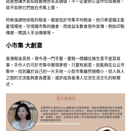
就是想讓大家知道舊物亦有其價值，不一定要把它當作垃圾棄掉，
就不如把它們放在市集上賣。
阿魚強調他收取的租金，都是低於市集平均租金，他只希望檔主能
愛惜場地、珍惜擺市集的機會，而收益全數會用作宣傳，例如印製
傳單、聘請人手派傳單等。
小市集 大創意
香港租金高昂，現今憑一門手藝，要租一間舖位做生意不是容易
事。手作人仍可於市集中實現夢想，只要有創意，就能夠在云云市
集中，找到屬於自己的一片天地。小型市集雖然規模小，但人與人
之間的交流能夠更為豐富，或許成為香港人交流生活文化的新模
式。