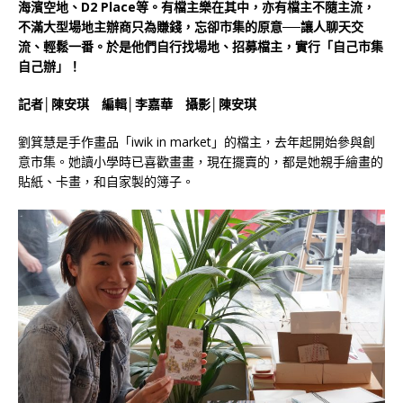
海濱空地、D2 Place等。有檔主樂在其中，亦有檔主不隨主流，
不滿大型場地主辦商只為賺錢，忘卻市集的原意──讓人聊天交
流、輕鬆一番。於是他們自行找場地、招募檔主，實行「自己市集
自己辦」！
記者│陳安琪 編輯│李嘉華 攝影│陳安琪
劉箕慧是手作畫品「iwik in market」的檔主，去年起開始參與創
意市集。她讀小學時已喜歡畫畫，現在擺賣的，都是她親手繪畫的
貼紙、卡畫，和自家製的簿子。