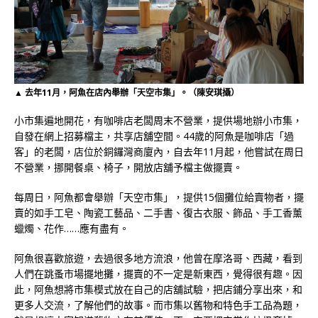
▲ 去年11月，阿魚在店內舉辦「天空市集」。（陳安琪攝）
小市集遍地開花，有咖啡店老闆周末不營業，提供場地辦小市集，
自發在網上招募檔主，共享店舖空間。44歲的阿魚是咖啡店「過
客」的老闆，店位於銅鑼灣商廈內，自去年11月起，他嘗試在周日
不營業，挪開餐桌、椅子，開放店舖予檔主做擺賣。
每周日，阿魚都會舉辦「天空市集」，提供15個攤位給賣物者，擺
賣的如手工皂、陶瓷工藝品、二手書、復古衣服、飾品、手工香薰
蠟燭、花作……應有盡有。
阿魚很喜歡旅遊，去過很多地方流浪，他曾在摩洛哥、西藏，看到
人們在跳蚤市場擺地攤，擺賣的不一定是新東西，覺得很有趣。因
此，阿魚想將市集模式放在自己的店舖試驗，把店鋪分享出來，和
更多人交流，了解他們的故事。而市集以舊物和特色手工品為題，