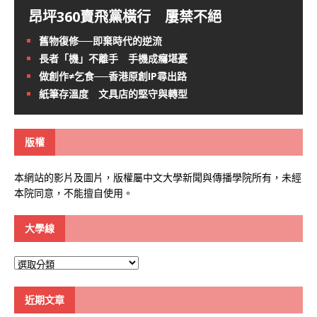
昂坪360賣飛黨橫行 屢禁不絕
舊物復修──即棄時代的逆流
長者「機」不離手 手機成癮堪憂
做創作≠乞食──香港原創IP尋出路
紙筆存溫度 文具店的堅守與轉型
版權
本網站的影片及圖片，版權屬中文大學新聞與傳播學院所有，未經
本院同意，不能擅自使用。
大學線
大
學
線
近期文章