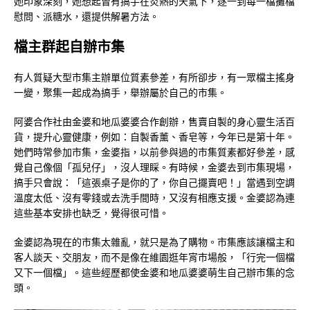
她印象深刻，她想起曾有搞手在炎熱的天氣下，逐一到每一檔攤檔
慰問、派糖水，還提供解暑方法。
檔主群起自辦市集
有人質疑大型市集主辦單位質素參差，有所卻步，有一眾檔主搖身
一變，聚集一起成為搞手，舉辦屬於自己的市集。
阿婆合作社由金婆和地瓜婆婆合作創辦，售賣自製的身心靈生活百
貨，提升心靈健康，例如：自製香薰、香皂等，今年已是第十年。
她們時常參加市集，金婆指，以前參與過的市集質素都好參差，感
覺自己像個「孤兒仔」，沒人理睬。有時候，金婆去到市集現場，
搞手只會說：「這張桌子是你的了，你自己擺賣吧！」當遇到空調
溫度太低、沒有零錢或去洗手間時，又沒有相應支援。金婆認為連
這些基本安排也缺乏，覺得很可惜。
金婆認為現在的市集太雜亂，就只是為了購物。市集應該讓檔主和
客人談天、交朋友，而不是像在維園逛年宵市場般，「行完一個檔
又下一個檔」。這些經歷都使金婆和地瓜婆婆萌生自己辦市集的念
頭。