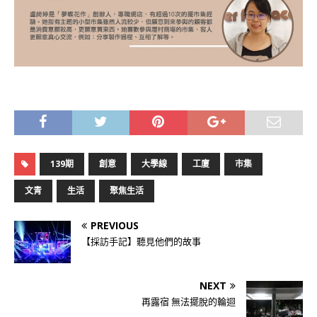
139期
創意
大學線
工廈
市集
文青
生活
聚焦生活
PREVIOUS
【採訪手記】聽見他們的故事
NEXT
再露宿 無法擺脫的輪迴