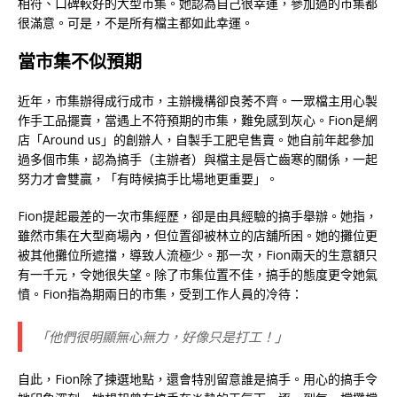
相符、口碑較好的大型市集。她認為自己很幸運，參加過的市集都
很滿意。可是，不是所有檔主都如此幸運。
當市集不似預期
近年，市集辦得成行成市，主辦機構卻良莠不齊。一眾檔主用心製
作手工品擺賣，當遇上不符預期的市集，難免感到灰心。Fion是網
店「Around us」的創辦人，自製手工肥皂售賣。她自前年起參加
過多個市集，認為搞手（主辦者）與檔主是唇亡齒寒的關係，一起
努力才會雙贏，「有時候搞手比場地更重要」。
Fion提起最差的一次市集經歷，卻是由具經驗的搞手舉辦。她指，
雖然市集在大型商場內，但位置卻被林立的店舖所困。她的攤位更
被其他攤位所遮擋，導致人流極少。那一次，Fion兩天的生意額只
有一千元，令她很失望。除了市集位置不佳，搞手的態度更令她氣
憤。Fion指為期兩日的市集，受到工作人員的冷待：
「他們很明顯無心無力，好像只是打工！」
自此，Fion除了揀選地點，還會特別留意誰是搞手。用心的搞手令