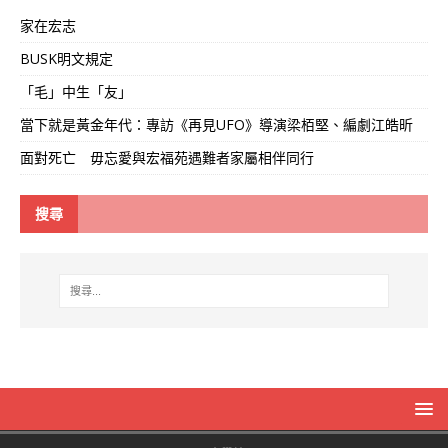
家在宏志
BUSK明文規定
「毛」中生「友」
當下就是黃金年代：專訪《再見UFO》導演梁栢堅、編劇江皓昕
面對死亡 毋忘愛與宏福苑遇難者家屬相伴同行
搜尋