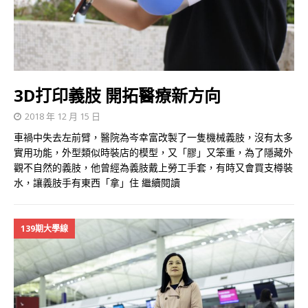
3D打印義肢 開拓醫療新方向
2018 年 12 月 15 日
車禍中失去左前臂，醫院為岑幸富改製了一隻機械義肢，沒有太多
實用功能，外型類似時裝店的模型，又「膠」又笨重，為了隱藏外
觀不自然的義肢，他曾經為義肢戴上勞工手套，有時又會買支樽裝
水，讓義肢手有東西「拿」住
繼續閱讀
139期大學線