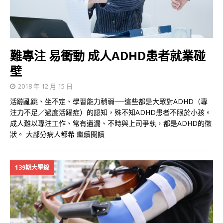
難專注 易衝動 成人ADHD患者就業碰
壁
2018 年 12 月 15 日
活蹦亂跳、坐不定、學習能力稍弱──這些都是大眾對ADHD（專
注力不足／過度活躍症）的認知，殊不知ADHD患者不限於小孩。
成人難以專注工作、常有遺漏、不時與上司爭執，都是ADHD的徵
狀。 大部分病人都希
繼續閱讀
139期大學線