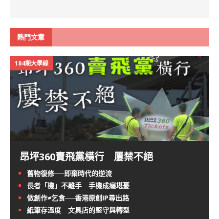
熱門文章
184期大學線
昂坪360賣飛黨橫行 屢禁不絕
舊物復修──即棄時代的逆流
長者「機」不離手 手機成癮堪憂
做創作≠乞食──香港原創IP尋出路
紙筆存溫度 文具店的堅守與轉型