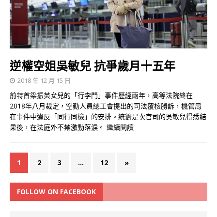
逆權空姐吳敏兒 抗爭歲月十五年
2018 年 12 月 15 日
前特首梁振英女兒的「行李門」事件歷經兩年，高等法院終在
2018年八月裁定，空勤人員總工會提出的司法覆核勝訴，機管局
在事件中違反「同行同檢」的安排。統籌是次官司的吳敏兒得悉結
果後，在法庭外不禁激動落淚。
繼續閱讀
1
2
3
...
12
»
FOLLOW ON FACEBOOK