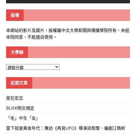
版權
本網站的影片及圖片，版權屬中文大學新聞與傳播學院所有，未經
本院同意，不能擅自使用。
大學線
大
學
線
近期文章
家在宏志
BUSK明文規定
「毛」中生「友」
當下就是黃金年代：專訪《再見UFO》導演梁栢堅、編劇江皓昕