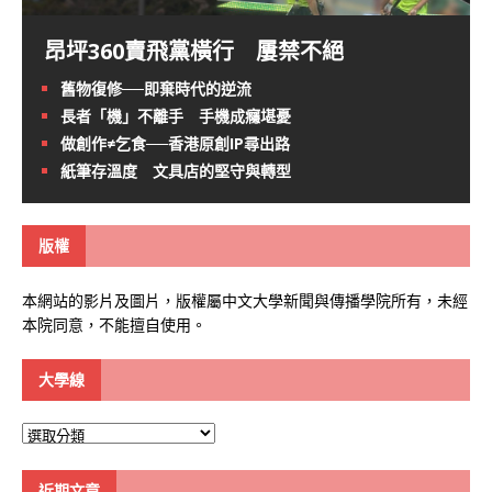
昂坪360賣飛黨橫行 屢禁不絕
舊物復修──即棄時代的逆流
長者「機」不離手 手機成癮堪憂
做創作≠乞食──香港原創IP尋出路
紙筆存溫度 文具店的堅守與轉型
版權
本網站的影片及圖片，版權屬中文大學新聞與傳播學院所有，未經
本院同意，不能擅自使用。
大學線
大
學
線
近期文章