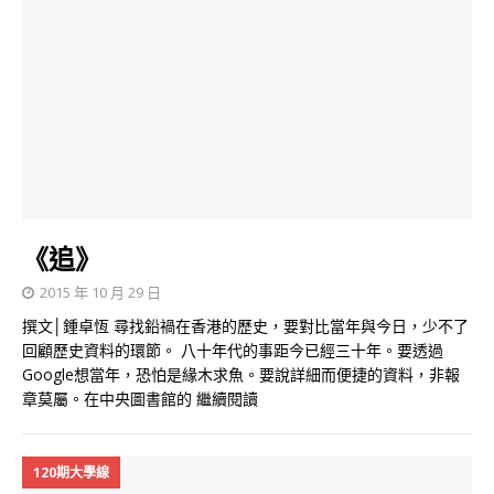
《追》
2015 年 10 月 29 日
撰文│鍾卓恆 尋找鉛禍在香港的歷史，要對比當年與今日，少不了
回顧歷史資料的環節。 八十年代的事距今已經三十年。要透過
Google想當年，恐怕是緣木求魚。要說詳細而便捷的資料，非報
章莫屬。在中央圖書館的
繼續閱讀
120期大學線