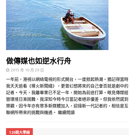
做傳媒也如逆水行舟
2015 年 10 月 29 日
一年前，港視以網絡電視的形式開台，一度掀起熱潮。猶記得當時
我天天追看《導火新聞綫》，更曾幻想將來的自己會否就是劇中的
記者。今天，我離畢業已不足一年，開始為前途打算。眼見傳媒經
營環境日漸困難，我深知今時今日當記者絕非優差。但我依然感到
樂觀，因今年亦有眾多新媒體加入，迎接新一代記者的，相信是互
聯網所帶來的挑戰與機遇。
繼續閱讀
120期大學線