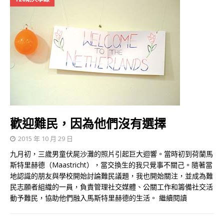
歡迎難民，因為他們沒有選擇
2015 年 10 月 29 日
九月初，三歲男童伏屍沙灘的照片引起巨大迴響。當時初到荷蘭馬
斯特里赫德（Maastricht），當交換生的我只覺事不關己。隨著當
地認識的朋友與學校開始討論難民議題，我也開始關注，並成為難
民志願者組織的一員，負責管理社交媒體、公關工作和籌備社交活
動予難民，協助他們融入馬斯特里赫德的生活。
繼續閱讀