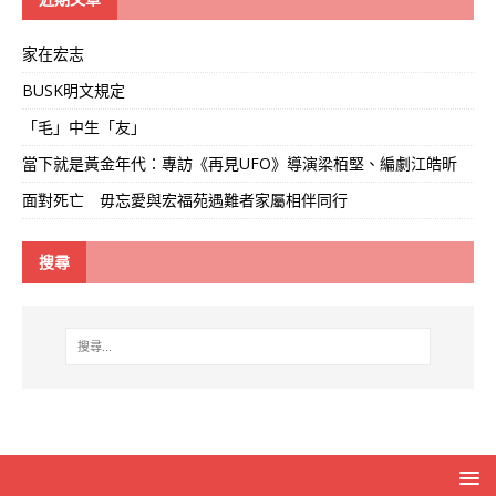
家在宏志
BUSK明文規定
「毛」中生「友」
當下就是黃金年代：專訪《再見UFO》導演梁栢堅、編劇江皓昕
面對死亡 毋忘愛與宏福苑遇難者家屬相伴同行
搜尋