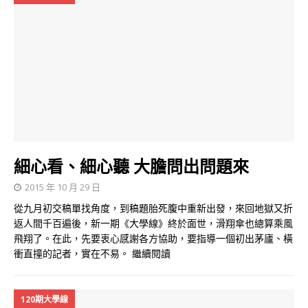
細心看、細心聽 大膽問出問題來
2015 年 10 月 29 日
從九月初交稿單找角度，到稿題胎死腹中重新出發，來回地獄又折
返人間千百遍後，新一期《大學線》終於面世，滑翔傘也總算乘風
飛翔了。在此，先要衷心感謝各方協助，要指導一個初出茅廬、橫
衝直撞的記者，實在不易。
繼續閱讀
120期大學線