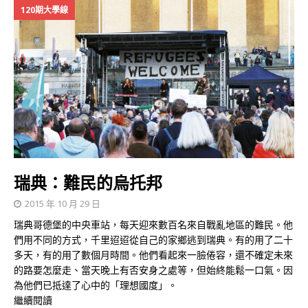
120期大學線
瑞典：難民的烏托邦
2015 年 10 月 29 日
瑞典哥德堡的中央車站，每天迎來數百名來自戰亂地區的難民。他
們用不同的方式，千里迢迢從自己的家鄉逃到瑞典。有的用了二十
多天，有的用了數個月時間。他們看起來一臉倦容，還不確定未來
的路要怎麼走、當天晚上有否安身之處等，但始終能鬆一口氣。因
為他們已抵達了心中的「理想國度」。
繼續閱讀