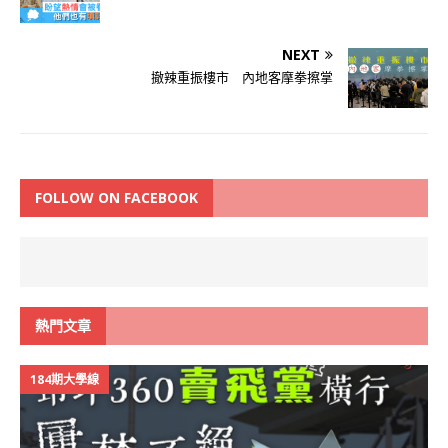
NEXT
撤辣重振樓市 內地客摩拳擦掌
FOLLOW ON FACEBOOK
熱門文章
184期大學線