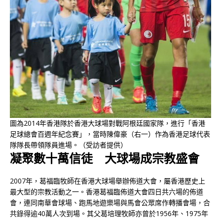
圖為2014年香港隊於香港大球場對戰阿根廷國家隊，進行「香港
足球總會百週年紀念賽」，當時陳偉豪（右一）作為香港足球代表
隊隊長帶領隊員進場。（受訪者提供）
凝聚數十萬信徒 大球場成宗教盛會
2007年，葛福臨牧師在香港大球場舉辦佈道大會，屬香港歷史上
最大型的宗教活動之一。香港葛福臨佈道大會四日共六場的佈道
會，連同南華會球場、跑馬地遊樂場與馬會公眾席作轉播會場，合
共錄得逾40萬人次到場。其父葛培理牧師亦曾於1956年、1975年