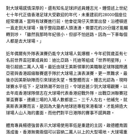
對大球場感情深厚的，還有知名足球評述員鍾志光。鍾憶述上世紀
七十年代正值香港足球大受歡迎的年代，未重建前的28000個座位
經常爆滿。當時有球賽進行前，他會從灣仔天樂里出發，沿禮頓道
一直走到大球場，幾乎整段路都人頭湧湧，需要花約20分鐘才能輾
轉到埗，「雖然我那時年紀很小，但卻不怕迷路。因為一下車每個
人都是去大球場。」
近年偶爾有外隊表演賽仍能令大球場人氣爆棚，今年初賀歲盃有七
名前世界盃冠軍成員如：迪比亞路、托迪等組成「世界明星隊」，
吸引超過二萬人入場。最近由球王美斯領軍的美職聯足球隊國際邁
亞密與香港超級聯賽選手隊於大球場上演表演賽，更一票難求，最
後亦因美斯缺陣而引來球迷失望。惟整體而言，鍾志光認為，現時
球賽水平低下，足球熱潮不如往日，令球迷甚少到大球場觀賽，以
去年底香港球隊傑志在大球場代表香港迎戰外隊，出戰亞洲聯賽冠
軍盃賽事，連續三場的入場人數都是二、三千人左右。他補充，就
美斯表演賽而言，是因為大量內地球迷專程來港看球，才能締造大
球場人山人海的畫面，而他們對平日港隊的賽事不感興趣。
體育專員楊德強曾表示大球場使用率低是重建的主因，啟德體育園
落成後，香港無需兩個可以容納二萬人以上的大型場地。大球場重