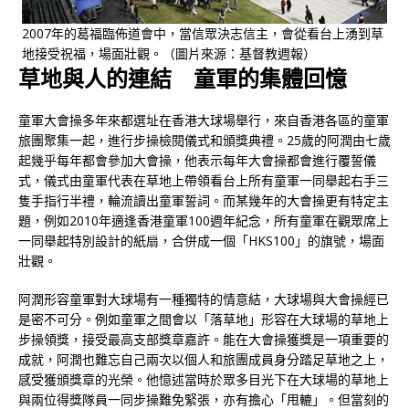
2007年的葛福臨佈道會中，當信眾決志信主，會從看台上湧到草
地接受祝福，場面壯觀。（圖片來源：基督教週報）
草地與人的連結 童軍的集體回憶
童軍大會操多年來都選址在香港大球場舉行，來自香港各區的童軍
旅團聚集一起，進行步操檢閱儀式和頒獎典禮。25歲的阿潤由七歲
起幾乎每年都會參加大會操，他表示每年大會操都會進行覆誓儀
式，儀式由童軍代表在草地上帶領看台上所有童軍一同舉起右手三
隻手指行半禮，輪流讀出童軍誓詞。而某幾年的大會操更有特定主
題，例如2010年適逢香港童軍100週年紀念，所有童軍在觀眾席上
一同舉起特別設計的紙扇，合併成一個「HKS100」的旗號，場面
壯觀。
阿潤形容童軍對大球場有一種獨特的情意結，大球場與大會操經已
是密不可分。例如童軍之間會以「落草地」形容在大球場的草地上
步操領獎，接受最高支部獎章嘉許。能在大會操獲獎是一項重要的
成就，阿潤也難忘自己兩次以個人和旅團成員身分踏足草地之上，
感受獲頒獎章的光榮。他憶述當時於眾多目光下在大球場的草地上
與兩位得獎隊員一同步操難免緊張，亦有擔心「甩轆」。但當刻的