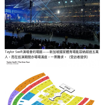
Taylor Swift演唱會的場館——新加坡國家體育場能容納超過五萬
人，而在巡演期間亦場場滿座，一票難求。（受訪者提供）