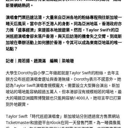
新晉網絡熱詞。
演唱會門票迅速沽清，大量來自亞洲各地的粉絲專程飛往新加坡一
睹天后風采，當中亦不乏港人的身影。同為亞洲地區，香港政府亦
力推「盛事經濟」來提振本地旅遊業。然而，Taylor Swift的亞
洲巡迴演唱會卻未落戶香港，與天后訪港的機會失之交臂。到底新
加坡在舉辦活動上如何勝於香港，令其可以成為東南亞地區的唯一
站點？
記者｜周若揚、趙潤滿 編輯｜梁喻珊
大學生Dorothy自小學二年級起就是Taylor Swift的粉絲，去年主
辦方公布巡迴演唱會選址與香港無緣，Dorothy表示不感意外。她
認為Taylor Swift演唱會規模龐大，需要設立大型舞台演出，新加
坡站的場地能容納超過五萬人，但本港卻沒有規模相若的場地，最
大的場館亞洲國際博覽館也只能夠容納14000人，她坦言早已打算
到外地觀賞。
Taylor Swift「時代巡迴演唱會」新加坡站分別透過官方售票網站
Ticketmaster和旅遊平台Klook在同一天發售門票。為一睹偶像風