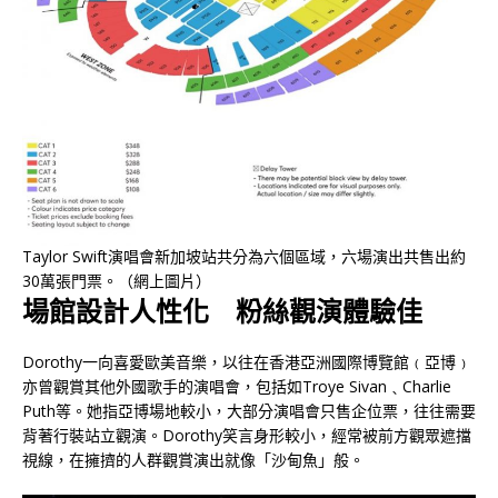
Taylor Swift演唱會新加坡站共分為六個區域，六場演出共售出約
30萬張門票。（網上圖片）
場館設計人性化 粉絲觀演體驗佳
Dorothy一向喜愛歐美音樂，以往在香港亞洲國際博覽館﹙亞博﹚
亦曾觀賞其他外國歌手的演唱會，包括如Troye Sivan﹑Charlie
Puth等。她指亞博場地較小，大部分演唱會只售企位票，往往需要
背著行裝站立觀演。Dorothy笑言身形較小，經常被前方觀眾遮擋
視線，在擁擠的人群觀賞演出就像「沙甸魚」般。