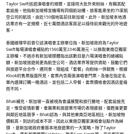
Taylor Swift巡迴演唱會的規模，並接待大批外來粉絲，有賴其配
套設施。他指新加坡樟宜機場有四個航站樓，旅客能乘坐約75家航
空公司的航班，由近150個地區前往新加坡。此外，新加坡本地酒
店業亦有一定規模，近七萬間酒店客房足以接待前來觀光的外地遊
客。
泰國總理早前曾引述演唱會主辦單位指，新加坡政府為Taylor
Swift每場演唱會補貼約1560萬至2340萬港元，以換取東南亞獨家
主辦權，不過亦有新加坡媒體指出該數目是六場演唱會的總補貼
額。新加坡旅遊局更為航空公司、酒店業界等提供資助，鼓勵它們
與旅遊平台合作，連同食、宿組成「套餐」向粉絲一併銷售。根據
Klook的售票版面所見，套票內含兩張演唱會門票，及後在指定名
單內選擇訂購一晚酒店，並包括二人早餐，套票價格會因酒店星級
而不同。
Bhati補充，新加坡一直被視為會議展覽和旅行勝地，配套設施充
足。惟受疫情影響，會展業和旅遊業市場仍表現疲弱，復甦後更要
與鄰近地區競爭。Bhati認為，與其他東南亞地區相比，新加坡物
價較高，到訪的成本不菲，因此以東南亞獨家演唱會站點作為綽
頭 ，是新加坡政府重振本地旅遊業的一大策略。除了Taylor