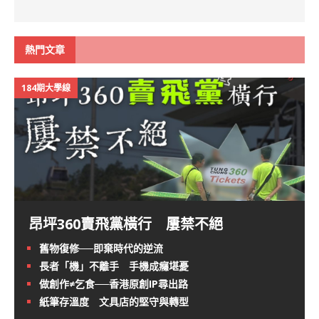
熱門文章
184期大學線
昂坪360賣飛黨橫行 屢禁不絕
舊物復修──即棄時代的逆流
長者「機」不離手 手機成癮堪憂
做創作≠乞食──香港原創IP尋出路
紙筆存溫度 文具店的堅守與轉型