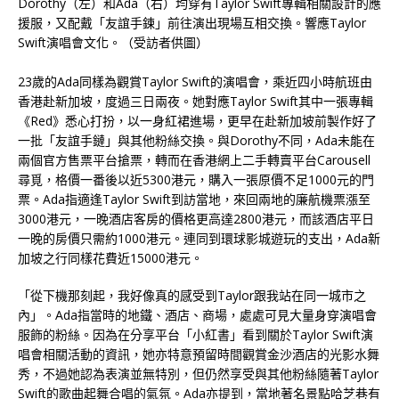
Dorothy（左）和Ada（右）均穿有Taylor Swift專輯相關設計的應
援服，又配戴「友誼手鍊」前往演出現場互相交換。響應Taylor
Swift演唱會文化。（受訪者供圖）
23歲的Ada同樣為觀賞Taylor Swift的演唱會，乘近四小時航班由
香港赴新加坡，度過三日兩夜。她對應Taylor Swift其中一張專輯
《Red》悉心打扮，以一身紅裙進場，更早在赴新加坡前製作好了
一批「友誼手鏈」與其他粉絲交換。與Dorothy不同，Ada未能在
兩個官方售票平台搶票，轉而在香港網上二手轉賣平台Carousell
尋覓，格價一番後以近5300港元，購入一張原價不足1000元的門
票。Ada指適逢Taylor Swift到訪當地，來回兩地的廉航機票漲至
3000港元，一晚酒店客房的價格更高達2800港元，而該酒店平日
一晚的房價只需約1000港元。連同到環球影城遊玩的支出，Ada新
加坡之行同樣花費近15000港元。
「從下機那刻起，我好像真的感受到Taylor跟我站在同一城市之
內」。Ada指當時的地鐵、酒店、商場，處處可見大量身穿演唱會
服飾的粉絲。因為在分享平台「小紅書」看到關於Taylor Swift演
唱會相關活動的資訊，她亦特意預留時間觀賞金沙酒店的光影水舞
秀，不過她認為表演並無特別，但仍然享受與其他粉絲隨著Taylor
Swift的歌曲起舞合唱的氣氛。Ada亦提到，當地著名景點哈芝巷有