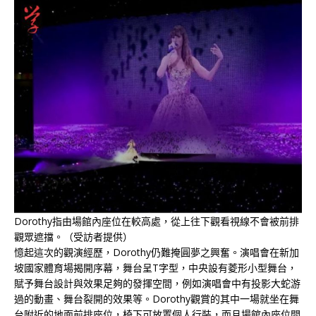
Dorothy指由場館內座位在較高處，從上往下觀看視線不會被前排
觀眾遮擋。（受訪者提供）
憶起這次的觀演經歷，Dorothy仍難掩圓夢之興奮。演唱會在新加
坡國家體育場揭開序幕，舞台呈T字型，中央設有菱形小型舞台，
賦予舞台設計與效果足夠的發揮空間，例如演唱會中有投影大蛇游
過的動畫、舞台裂開的效果等。Dorothy觀賞的其中一場就坐在舞
台附近的地面前排座位，椅下可放置個人行裝，而且場館內座位間