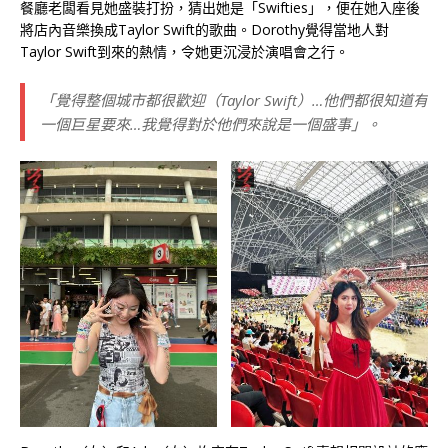
餐廳老闆看見她盛裝打扮，猜出她是「Swifties」，便在她入座後
將店內音樂換成Taylor Swift的歌曲。Dorothy覺得當地人對
Taylor Swift到來的熱情，令她更沉浸於演唱會之行。
「覺得整個城市都很歡迎（Taylor Swift）…他們都很知道有
一個巨星要來…我覺得對於他們來說是一個盛事」。