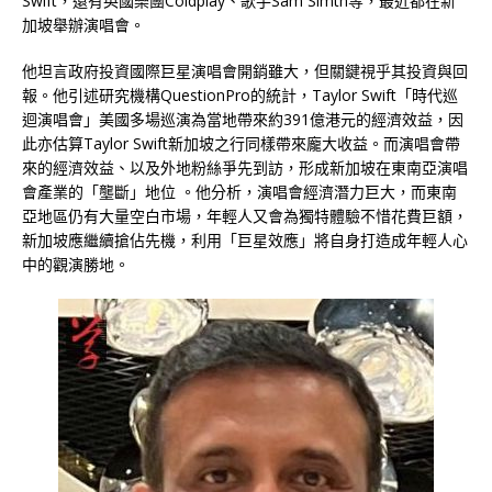
Swift，還有英國樂團Coldplay、歌手Sam Simth等，最近都在新
加坡舉辦演唱會。
他坦言政府投資國際巨星演唱會開銷雖大，但關鍵視乎其投資與回
報。他引述研究機構QuestionPro的統計，Taylor Swift「時代巡
迴演唱會」美國多場巡演為當地帶來約391億港元的經濟效益，因
此亦估算Taylor Swift新加坡之行同樣帶來龐大收益。而演唱會帶
來的經濟效益、以及外地粉絲爭先到訪，形成新加坡在東南亞演唱
會產業的「壟斷」地位 。他分析，演唱會經濟潛力巨大，而東南
亞地區仍有大量空白市場，年輕人又會為獨特體驗不惜花費巨額，
新加坡應繼續搶佔先機，利用「巨星效應」將自身打造成年輕人心
中的觀演勝地。