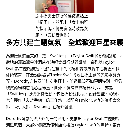
原本為男士廁所的標誌被貼上
「裙子」，並配上「女士廁所」
的指示牌，將男廁臨時改為女
廁。（受訪者提供）
多方共建主題氣氛 全城歡迎巨星來襲
為迎接遠道而來的一眾「Swifties」（Taylor Swift的粉絲名稱），
當地的濱海灣金沙酒店在演唱會舉行期間舉辦一系列以Taylor
Swift為主題的展覽，包括在旗下的商場和會議展覽中心佈置七個
藝術裝置﹑在活動廣場以Taylor Swift的歌曲為主題的光影水舞秀
等。Dorothy亦特意前往商場打卡，雖然擺設不如預期特別，但仍
欣賞商場願意花心思佈置。此外，演唱會會場自3月起，亦為
「Swifties」提供免費活動，包括為粉絲化妝、設計髮型、彩繪，
也有製作「友誼手鍊」的工作坊，以配合Taylor Swift的演唱會文
化，吸引大批「Swifties」在場外響應。
Dorothy留意到酒店外的一間酒吧，更推出Taylor Swift主題的特
調雞尾酒，大部分餐廳及便利店均播放Taylor Swift的專輯，更有