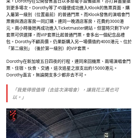
采，Dorothy在公開發售當日以多部電子設備搶票，亦打算盡量搶
到更多場次。Dorothy等了45鐘便成功進入Klook的售票頁面，購
入屬第一級別（位置最前）的普通門票。而Klook發售的演唱會門
票需與酒店客房一同訂購，連同一晚酒店客房，花費約3000港
元。兩小時後她再成功進入Ticketmaster網站，但當時只剩下VIP
套票可供選擇，而VIP套票比起普通門票，會多出一個紀念品禮
包。Dorothy不顧高價，仍果斷購入另一場價值約4000港元、位於
「第二級別」（後於第一級別）的VIP套票。
Dorothy在新加坡五日四夜的行程，連同來回機票、兩場演唱會門
票、住宿、伙食、交通，這次追星之旅支出約15000港元。
Dorothy直言，無論開支多少都非去不可。
「我覺得很值得（去這次演唱會），讓我花三萬也可
以。」