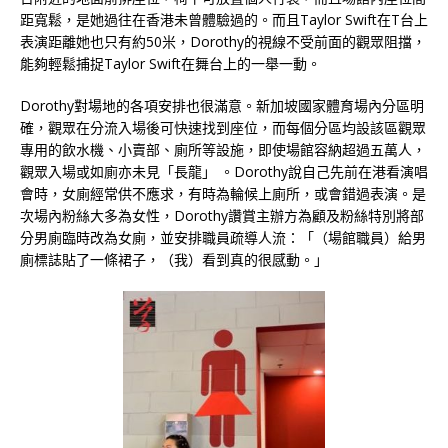
距寬鬆，是她過往在香港未曾體驗過的。而且Taylor Swift在T台上
表演距離她也只有約50米，Dorothy的視線不受前面的觀眾阻擋，
能夠輕鬆捕捉Taylor Swift在舞台上的一舉一動。
Dorothy對場地的各項安排也很滿意。新加坡國家體育場內分區明
確，觀眾在分流入場後可快速找到座位，而每個分區均設該區觀眾
專用的飲水機、小賣部、廁所等設施，即使場館容納超過五萬人，
觀眾入場或如廁亦未見「長龍」 。Dorothy說自己先前在港看演唱
會時，女廁經常供不應求，有時為輪候上廁所，或會錯過表演。是
次場內粉絲大多為女性，Dorothy讚賞主辦方為顧及粉絲特別將部
分男廁臨時改為女廁，並安排職員疏導人流：「（場館職員）給男
廁標誌貼了一條裙子，（我）看到真的很感動。」