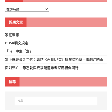
大
學
線
近期文章
家在宏志
BUSK明文規定
「毛」中生「友」
當下就是黃金年代：專訪《再見UFO》導演梁栢堅、編劇江皓昕
面對死亡 毋忘愛與宏福苑遇難者家屬相伴同行
搜尋