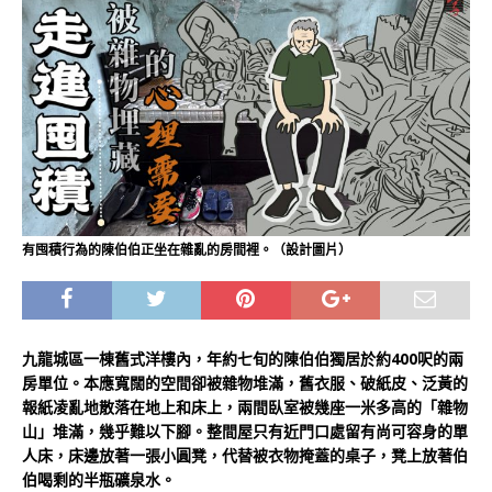
有囤積行為的陳伯伯正坐在雜亂的房間裡。（設計圖片）
九龍城區一棟舊式洋樓內，年約七旬的陳伯伯獨居於約400呎的兩
房單位。本應寬闊的空間卻被雜物堆滿，舊衣服、破紙皮、泛黃的
報紙凌亂地散落在地上和床上，兩間臥室被幾座一米多高的「雜物
山」堆滿，幾乎難以下腳。整間屋只有近門口處留有尚可容身的單
人床，床邊放著一張小圓凳，代替被衣物掩蓋的桌子，凳上放著伯
伯喝剩的半瓶礦泉水。