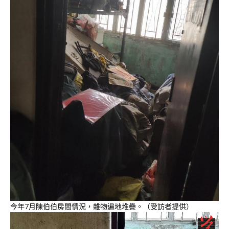
今年7月陳伯伯房間情況，雜物遍地堆疊。（受訪者提供）