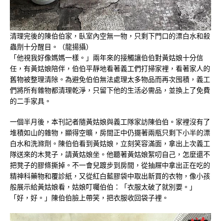
清理完後的陳伯伯家，臥室內空無一物，只剩下門口的漂白水和殺
蟲劑十分醒目。（龍揚攝）
「他視我好像媽媽一樣。」兩年來的接觸讓伯伯對黃姑娘十分信
任，有黃姑娘陪伴，伯伯平靜地看著義工們打掃家裡，看著家人的
舊物被整理清除。為避免伯伯無法處理太多物品而再次囤積，義工
們將所有雜物都清理乾淨，只留下他的生活必需品，並換上了免費
的二手家具。
一個半月後，本刊記者隨黃姑娘與義工隊家訪陳伯伯。家裡沒有了
堆積如山的雜物，顯得空曠，房間正中仍擺著兩瓶只剩下小半的漂
白水和洗滌劑。陳伯伯看到黃姑娘，立刻笑容滿面，拿出上次義工
隊送來的木凳子，請黃姑娘坐。他聽著黃姑娘絮叨自己，怎麼還不
把凳子的膠條撕掉。不一會兒踱步到房間，從抽屜中拿出正在吃的
精神科藥物和覆診紙，又從紅白藍膠袋中取出新買的衣物，像小孩
般展示給黃姑娘看，姑娘叮囑伯伯：「衣服太破了就別要。」
「好，好。」陳伯伯臉上帶笑，把衣服收回袋子裡。