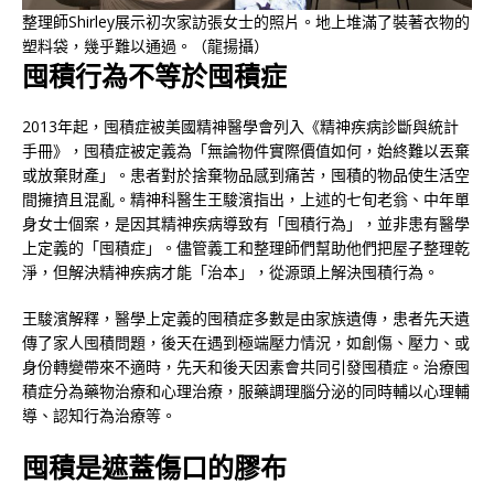
整理師Shirley展示初次家訪張女士的照片。地上堆滿了裝著衣物的
塑料袋，幾乎難以通過。（龍揚攝）
囤積行為不等於囤積症
2013年起，囤積症被美國精神醫學會列入《精神疾病診斷與統計
手冊》，囤積症被定義為「無論物件實際價值如何，始終難以丟棄
或放棄財產」。患者對於捨棄物品感到痛苦，囤積的物品使生活空
間擁擠且混亂。精神科醫生王駿濱指出，上述的七旬老翁、中年單
身女士個案，是因其精神疾病導致有「囤積行為」，並非患有醫學
上定義的「囤積症」。儘管義工和整理師們幫助他們把屋子整理乾
淨，但解決精神疾病才能「治本」，從源頭上解決囤積行為。
王駿濱解釋，醫學上定義的囤積症多數是由家族遺傳，患者先天遺
傳了家人囤積問題，後天在遇到極端壓力情況，如創傷、壓力、或
身份轉變帶來不適時，先天和後天因素會共同引發囤積症。治療囤
積症分為藥物治療和心理治療，服藥調理腦分泌的同時輔以心理輔
導、認知行為治療等。
囤積是遮蓋傷口的膠布