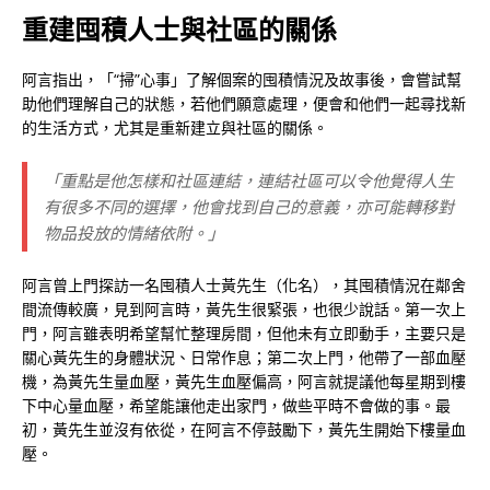
重建囤積人士與社區的關係
阿言指出，「“掃”心事」了解個案的囤積情況及故事後，會嘗試幫
助他們理解自己的狀態，若他們願意處理，便會和他們一起尋找新
的生活方式，尤其是重新建立與社區的關係。
「重點是他怎樣和社區連結，連結社區可以令他覺得人生
有很多不同的選擇，他會找到自己的意義，亦可能轉移對
物品投放的情緒依附。」
阿言曾上門探訪一名囤積人士黃先生（化名），其囤積情況在鄰舍
間流傳較廣，見到阿言時，黃先生很緊張，也很少說話。第一次上
門，阿言雖表明希望幫忙整理房間，但他未有立即動手，主要只是
關心黃先生的身體狀況、日常作息；第二次上門，他帶了一部血壓
機，為黃先生量血壓，黃先生血壓偏高，阿言就提議他每星期到樓
下中心量血壓，希望能讓他走出家門，做些平時不會做的事。最
初，黃先生並沒有依從，在阿言不停鼓勵下，黃先生開始下樓量血
壓。