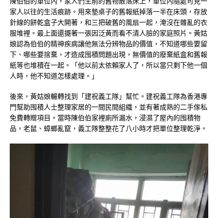
陳伯伯的單位內，家人們生前的舊物散落床上，單位內隨處可見一
家人以往的生活痕跡。用來墊桌子的舊報紙掉落一半在床頭，存放
針線的餅乾盒子大開著，和三把破舊的風扇一起，淹沒在雜亂的衣
服堆裡。最上面還擺著一張因泛黃而看不清人臉的家庭照片。黃姑
娘認為伯伯的精神疾病讓他無法分辨物品的價值，不知道哪些要留
下、哪些要捨棄，才造成囤積問題出現，無價值的廢棄紙盒和舊報
紙等也堆積在一起。「他以前太依賴家人了，所以當只剩下他一個
人時，他不知道怎樣處理。」
後來，黃姑娘輾轉找到「建祝義工隊」幫忙。建祝義工隊為香港專
門幫助囤積人士整理家居的一間民間組織，並有著成熟的二手傢私
免費轉贈項目。當時陳伯伯家裡廁所漏水，浸濕了屋內的囤積物
品，老鼠、蟑螂亂竄，義工隊整整花了八小時才把單位整理乾淨。