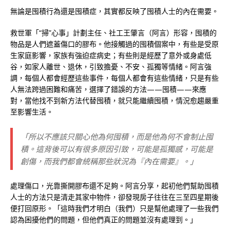
無論是囤積行為還是囤積症，其實都反映了囤積人士的內在需要。
救世軍「“掃”心事」計劃主任、社工王肇言（阿言）形容，囤積的
物品是人們遮蓋傷口的膠布。他接觸過的囤積個案中，有些是受原
生家庭影響，家族有強迫症病史；有些則是經歷了意外或身處低
谷，如家人離世、退休，引致擔憂、不安、孤獨等情緒。阿言強
調，每個人都會經歷這些事件，每個人都會有這些情緒，只是有些
人無法跨過困難和痛苦，選擇了錯誤的方法——囤積——來應
對，當他找不到新方法代替囤積，就只能繼續囤積，情況愈趨嚴重
至影響生活。
「所以不應該只關心他為何囤積，而是他為何不會制止囤
積。這背後可以有很多原因引致，可能是孤獨感，可能是
創傷，而我們都會統稱那些狀況為『內在需要』。」
處理傷口，光靠撕開膠布還不足夠。阿言分享，起初他們幫助囤積
人士的方法只是清走其家中物件，卻發現房子往往在三至四星期後
便打回原形。「這時我們才明白（我們）只是幫他處理了一些我們
認為困擾他們的問題，但他們真正的問題並沒有處理到。」