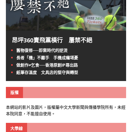
昂坪360賣飛黨橫行 屢禁不絕
舊物復修──即棄時代的逆流
長者「機」不離手 手機成癮堪憂
做創作≠乞食──香港原創IP尋出路
紙筆存溫度 文具店的堅守與轉型
版權
本網站的影片及圖片，版權屬中文大學新聞與傳播學院所有，未經
本院同意，不能擅自使用。
大學線