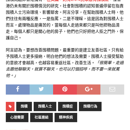
港仍未有關於囤積情況的研究，社會對囤積的認知普遍停留在指責
囤積人士污染環境、影響鄰舍。阿言分享，在幫助囤積人士時，他
們往往有兩種反應，一是指罵，二是不理睬，這是因為對囤積人士
而言，處理物品是痛苦的，當每個人走過來都只是叫他把物品清
走，每個人都只是關心他的房子，他們也只好把他人拒之門外，保
護自己。
阿言認為，要想改善囤積問題，最重要的是建立友善社區。只有給
予囤積人士更多接納，明白他們的想法及需要，囤積人士接受幫助
的意欲才會越高，也越容易重返社區，改善生活。
「很簡單，走過
去跟他聊聊天，就算不聊天，也可以打個招呼，而不要一來就罵
他。」
囤積
囤積人士
囤積症
囤積行為
心理需要
社區連結
精神疾病