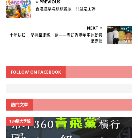
PREVIOUS
香港遊樂場默默變妝 共融是主調
NEXT
十年耕耘 堅持至衝線一刻——專訪香港單車運動員
梁嘉儒
FOLLOW ON FACEBOOK
熱門文章
184期大學線