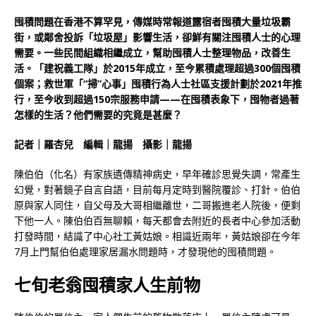
囤積問題在香港不算罕見，傳媒時常報道露宿者囤積大量垃圾霸
街，或鄰舍投訴「垃圾屋」影響生活，卻鮮有關注囤積人士的心理
需要。一些民間組織相繼成立，幫助囤積人士整理物品，改善生
活。「建祝義工隊」於2015年成立，至今累積處理超過300個囤積
個案；救世軍「“掃”心事」囤積行為人士社區支援計劃於2021年推
行，至今收到超過150宗服務申請——在囤積表象下，囤物者過著
怎樣的生活？他們需要的究竟是甚麼？
記者｜羅杏兒 編輯｜龍揚 攝影｜龍揚
陳伯伯（化名）有家族遺傳精神病史，早年確診思覺失調，常產生
幻覺，對著鏡子自言自語，目前每月定時到醫院覆診、打針。伯伯
原與家人同住，自父母及大哥相繼離世，二哥搬進老人院後，便剩
下他一人。陳伯伯百無聊賴，每天都會去附近的長者中心參加活動
打發時間，結識了中心社工黃姑娘。相識近兩年，黃姑娘卻在今年
7月上門幫伯伯處理家居漏水問題時，才發現他的囤積問題。
七旬老翁囤積家人生前物