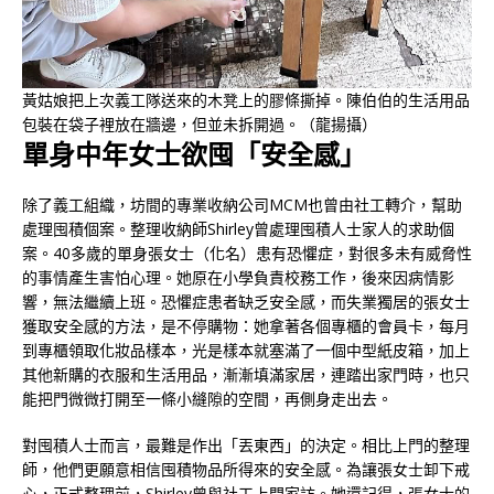
黃姑娘把上次義工隊送來的木凳上的膠條撕掉。陳伯伯的生活用品
包裝在袋子裡放在牆邊，但並未拆開過。（龍揚攝）
單身中年女士欲囤「安全感」
除了義工組織，坊間的專業收納公司MCM也曾由社工轉介，幫助
處理囤積個案。整理收納師Shirley曾處理囤積人士家人的求助個
案。40多歲的單身張女士（化名）患有恐懼症，對很多未有威脅性
的事情產生害怕心理。她原在小學負責校務工作，後來因病情影
響，無法繼續上班。恐懼症患者缺乏安全感，而失業獨居的張女士
獲取安全感的方法，是不停購物：她拿著各個專櫃的會員卡，每月
到專櫃領取化妝品樣本，光是樣本就塞滿了一個中型紙皮箱，加上
其他新購的衣服和生活用品，漸漸填滿家居，連踏出家門時，也只
能把門微微打開至一條小縫隙的空間，再側身走出去。
對囤積人士而言，最難是作出「丟東西」的決定。相比上門的整理
師，他們更願意相信囤積物品所得來的安全感。為讓張女士卸下戒
心，正式整理前，Shirley曾與社工上門家訪。她還記得，張女士的