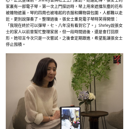
家裏有一部電子琴，第一次上門探訪時，琴上用來遮擋灰塵的花布
被雜物遮蓋，琴的四周也被堆起的衣服和購物袋包圍，人都難以走
近，更別說彈奏了。整理過後，張女士重見電子琴時笑得開懷：
「我現在終於可以彈琴，七、八年沒有看到它了。」Shirley說張女
士的家人以前曾幫忙整理家居，但一段時間過後，還是會打回原
形。她坦言今次只是一次嘗試，之後會定期跟進，希望能讓張女士
停止囤積。