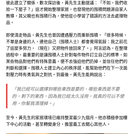
彼此建立了關係，數次探訪後，黃先生主動提議：「不如，我們收
拾一下屋子？」這才開始整理家居，也發現他的囤積問題源自家人
教導，其父親也有囤積行為，使他從小學習了錯誤的方法去處理物
品。
即使清走物品，黃先生也曾因遭遇壓力而重新囤積。「很多時候，
不單是身邊的人，連他自己（囤積人士）都會覺得氣餒：我之前花
了這麼多努力，（現在）又把物件放回來了。」阿言認為，在整理
過程中，最重要的是讓囤積人士針對每件物件訂立自己的標準，如
某些物品對他們有特殊意義，便不去強迫他們扔掉，並信任他們的
判斷和選擇。囤積人士建立內心的秩序感，能幫助他們在下一次面
對壓力時有勇氣與之對抗。到最後，黃先生能夠說出：
「我已經可以選擇到哪些東西是要的、哪些東西是不要
的，剩下的東西，因為我已經太久沒用，我真的可以不使
用，你幫我清理掉。」
至今，黃先生的家居環境已維持整潔最少九個月，他亦積極參加樓
下中心的活動，甚至轉變身分，擔當義工去關心其他人。